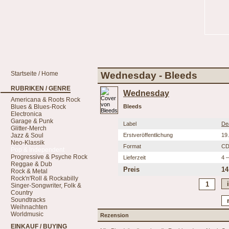
Startseite / Home
Wednesday - Bleeds
RUBRIKEN / GENRE
Wednesday
Americana & Roots Rock
Blues & Blues-Rock
Bleeds
Electronica
Garage & Punk
Label
De
Glitter-Merch
Jazz & Soul
Erstveröffentlichung
19
Neo-Klassik
Format
C
Pop & Independent
Progressive & Psyche Rock
Lieferzeit
4 
Reggae & Dub
Preis
14
Rock & Metal
Rock'n'Roll & Rockabilly
Singer-Songwriter, Folk &
Country
Soundtracks
Weihnachten
Worldmusic
Rezension
EINKAUF / BUYING