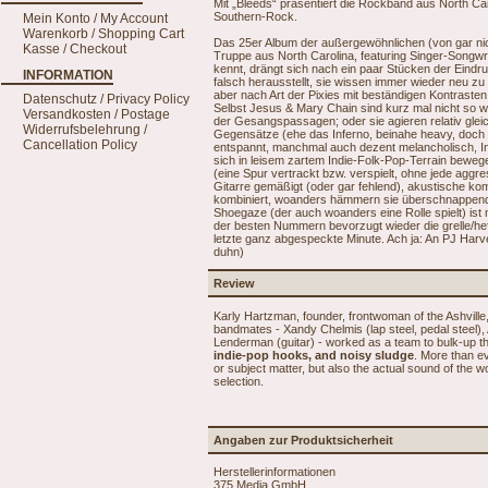
Mit „Bleeds“ präsentiert die Rockband aus North Ca
Southern-Rock.
Mein Konto / My Account
Warenkorb / Shopping Cart
Das 25er Album der außergewöhnlichen (von gar nicht
Kasse / Checkout
Truppe aus North Carolina, featuring Singer-Songwr
kennt, drängt sich nach ein paar Stücken der Eindru
INFORMATION
falsch herausstellt, sie wissen immer wieder neu z
aber nach Art der Pixies mit beständigen Kontrasten,
Datenschutz / Privacy Policy
Selbst Jesus & Mary Chain sind kurz mal nicht so 
Versandkosten / Postage
der Gesangspassagen; oder sie agieren relativ gle
Widerrufsbelehrung /
Gegensätze (ehe das Inferno, beinahe heavy, doch n
Cancellation Policy
entspannt, manchmal auch dezent melancholisch, In
sich in leisem zartem Indie-Folk-Pop-Terrain beweg
(eine Spur vertrackt bzw. verspielt, ohne jede aggre
Gitarre gemäßigt (oder gar fehlend), akustische ko
kombiniert, woanders hämmern sie überschnappend
Shoegaze (der auch woanders eine Rolle spielt) ist
der besten Nummern bevorzugt wieder die grelle/hef
letzte ganz abgespeckte Minute. Ach ja: An PJ Harve
duhn)
Review
Karly Hartzman, founder, frontwoman of the Ashvill
bandmates - Xandy Chelmis (lap steel, pedal steel),
Lenderman (guitar) - worked as a team to bulk-up t
indie-pop hooks, and noisy sludge
. More than ev
or subject matter, but also the actual sound of the 
selection.
Angaben zur Produktsicherheit
Herstellerinformationen
375 Media GmbH