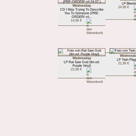
LP Bleed
Wednesday
24,95 €
CD I Was Trying To Describe
You To Someone (PRE-
ORDER! vö...
14,95 €
Wednesd
Wednesday
LP Twin Pla
LP Rat Saw God (lim.ed.
21,95 €
Purple Vinyl)
22,95 €