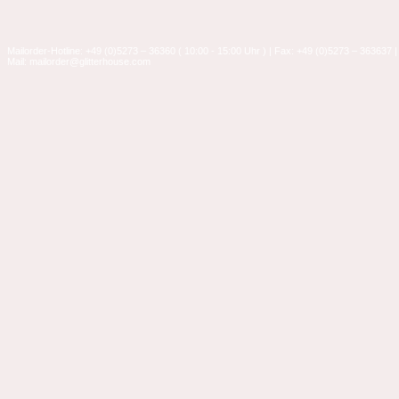
Mailorder-Hotline: +49 (0)5273 – 36360 ( 10:00 - 15:00 Uhr ) | Fax: +49 (0)5273 – 363637 |
Mail: mailorder@glitterhouse.com