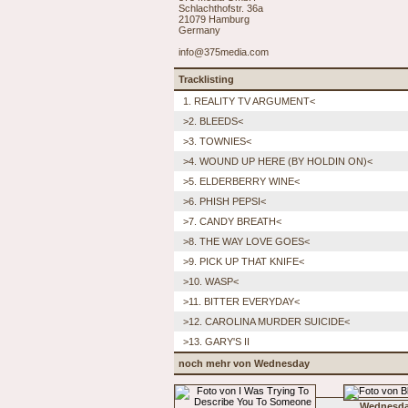
Schlachthofstr. 36a
21079 Hamburg
Germany
info@375media.com
Tracklisting
1. REALITY TV ARGUMENT<
>2. BLEEDS<
>3. TOWNIES<
>4. WOUND UP HERE (BY HOLDIN ON)<
>5. ELDERBERRY WINE<
>6. PHISH PEPSI<
>7. CANDY BREATH<
>8. THE WAY LOVE GOES<
>9. PICK UP THAT KNIFE<
>10. WASP<
>11. BITTER EVERYDAY<
>12. CAROLINA MURDER SUICIDE<
>13. GARY'S II
noch mehr von Wednesday
Wednesd