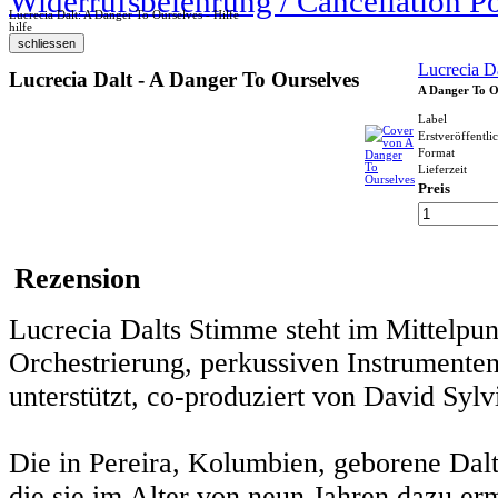
Widerrufsbelehrung / Cancellation P
Lucrecia Dalt: A Danger To Ourselves - Hilfe
hilfe
Lucrecia D
Lucrecia Dalt - A Danger To Ourselves
A Danger To O
Label
Erstveröffentli
Format
Lieferzeit
Preis
Rezension
Lucrecia Dalts Stimme steht im Mittelpun
Orchestrierung, perkussiven Instrumenten
unterstützt, co-produziert von David Sylv
Die in Pereira, Kolumbien, geborene Dalt
die sie im Alter von neun Jahren dazu er