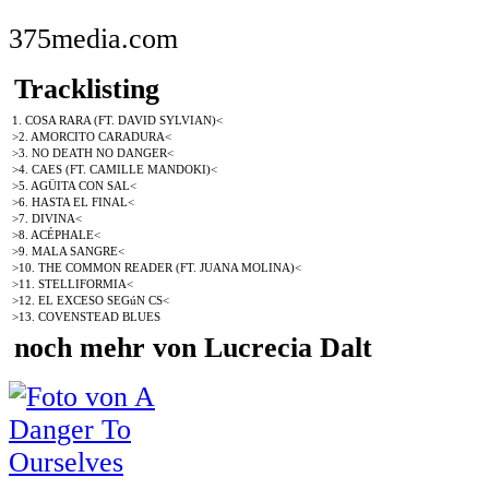
375media.com
Tracklisting
1. COSA RARA (FT. DAVID SYLVIAN)<
>2. AMORCITO CARADURA<
>3. NO DEATH NO DANGER<
>4. CAES (FT. CAMILLE MANDOKI)<
>5. AGÜITA CON SAL<
>6. HASTA EL FINAL<
>7. DIVINA<
>8. ACÉPHALE<
>9. MALA SANGRE<
>10. THE COMMON READER (FT. JUANA MOLINA)<
>11. STELLIFORMIA<
>12. EL EXCESO SEGúN CS<
>13. COVENSTEAD BLUES
noch mehr von Lucrecia Dalt