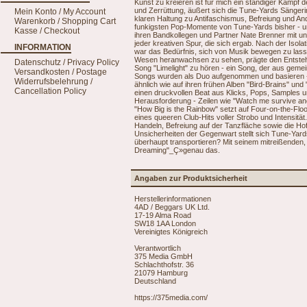
Kunst zu kreieren ist für mich ein ständiger Kampf d
und Zerrüttung, äußert sich die Tune-Yards Sängerin
Mein Konto / My Account
klaren Haltung zu Antifaschismus, Befreiung und An
Warenkorb / Shopping Cart
funkigsten Pop-Momente von Tune-Yards bisher - u
Kasse / Checkout
ihren Bandkollegen und Partner Nate Brenner mit unge
jeder kreativen Spur, die sich ergab. Nach der Iso
INFORMATION
war das Bedürfnis, sich von Musik bewegen zu lasse
Wesen heranwachsen zu sehen, prägte den Entstehun
Datenschutz / Privacy Policy
Song "Limelight" zu hören - ein Song, der aus ge
Versandkosten / Postage
Songs wurden als Duo aufgenommen und basieren - 
Widerrufsbelehrung /
ähnlich wie auf ihren frühen Alben "Bird-Brains" un
Cancellation Policy
einen druckvollen Beat aus Klicks, Pops, Samples 
Herausforderung - Zeilen wie "Watch me survive an
"How Big is the Rainbow" setzt auf Four-on-the-Fl
eines queeren Club-Hits voller Strobo und Intensität.
Handeln, Befreiung auf der Tanzfläche sowie die H
Unsicherheiten der Gegenwart stellt sich Tune-Yard
überhaupt transportieren? Mit seinem mitreißenden
Dreaming"_Ç»genau das.
Angaben zur Produktsicherheit
Herstellerinformationen
4AD / Beggars UK Ltd.
17-19 Alma Road
SW18 1AA London
Vereinigtes Königreich
Verantwortlich
375 Media GmbH
Schlachthofstr. 36
21079 Hamburg
Deutschland
https://375media.com/