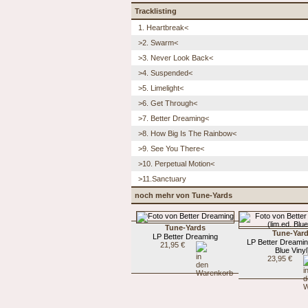
Tracklisting
1. Heartbreak<
>2. Swarm<
>3. Never Look Back<
>4. Suspended<
>5. Limelight<
>6. Get Through<
>7. Better Dreaming<
>8. How Big Is The Rainbow<
>9. See You There<
>10. Perpetual Motion<
>11.Sanctuary
noch mehr von Tune-Yards
Tune-Yards
Tune-Yar
LP Better Dreaming
LP Better Dreaming
21,95 €
Blue Vinyl
23,95 €