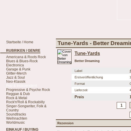
Startseite / Home
Tune-Yards - Better Dreami
RUBRIKEN / GENRE
Tune-Yards
Americana & Roots Rock
Blues & Blues-Rock
Better Dreaming
Electronica
Garage & Punk
Label
Glitter-Merch
Jazz & Soul
Erstveröffentlichung
Neo-Klassik
Format
Pop & Independent
Progressive & Psyche Rock
Lieferzeit
Reggae & Dub
Preis
Rock & Metal
Rock'n'Roll & Rockabilly
Singer-Songwriter, Folk &
Country
Soundtracks
Weihnachten
Worldmusic
Rezension
EINKAUF / BUYING