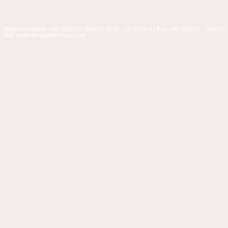
Mailorder-Hotline: +49 (0)5273 – 36360 ( 10:00 - 15:00 Uhr ) | Fax: +49 (0)5273 – 363637 |
Mail: mailorder@glitterhouse.com