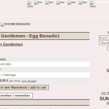
Warenkorb
S
 Gentlemen - Egg Benedict
en Gentlemen
apete
9.05.2025
P
 – 7 Werktage
4,95 €
(inkl.
MwSt.
zzgl. Versand
)
GLI
SU