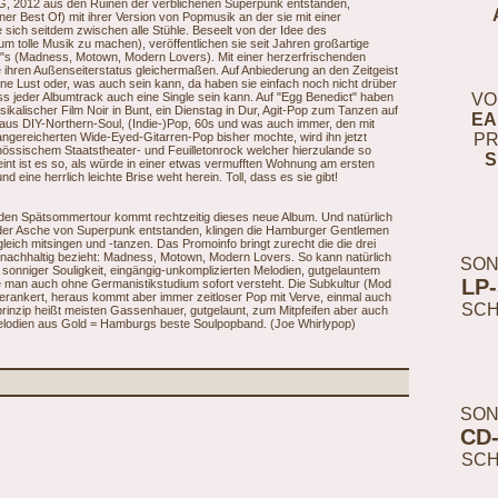
, 2012 aus den Ruinen der verblichenen Superpunk entstanden,
ner Best Of) mit ihrer Version von Popmusik an der sie mit einer
e sich seitdem zwischen alle Stühle. Beseelt von der Idee des
m tolle Musik zu machen), veröffentlichen sie seit Jahren großartige
M"s (Madness, Motown, Modern Lovers). Mit einer herzerfrischenden
hren Außenseiterstatus gleichermaßen. Auf Anbiederung an den Zeitgeist
e Lust oder, was auch sein kann, da haben sie einfach noch nicht drüber
ss jeder Albumtrack auch eine Single sein kann. Auf "Egg Benedict" haben
VO
usikalischer Film Noir in Bunt, ein Dienstag in Dur, Agit-Pop zum Tanzen auf
EA
 DIY-Northern-Soul, (Indie-)Pop, 60s und was auch immer, den mit
angereicherten Wide-Eyed-Gitarren-Pop bisher mochte, wird ihn jetzt
PR
nössischem Staatstheater- und Feuilletonrock welcher hierzulande so
S
eint ist es so, als würde in einer etwas vermufften Wohnung am ersten
eine herrlich leichte Brise weht herein. Toll, dass es sie gibt!
enden Spätsommertour kommt rechtzeitig dieses neue Album. Und natürlich
der Asche von Superpunk entstanden, klingen die Hamburger Gentlemen
eich mitsingen und -tanzen. Das Promoinfo bringt zurecht die die drei
o nachhaltig bezieht: Madness, Motown, Modern Lovers. So kann natürlich
SON
 sonniger Souligkeit, eingängig-unkomplizierten Melodien, gutgelauntem
LP
e man auch ohne Germanistikstudium sofort versteht. Die Subkultur (Mod
erankert, heraus kommt aber immer zeitloser Pop mit Verve, einmal auch
SC
rinzip heißt meisten Gassenhauer, gutgelaunt, zum Mitpfeifen aber auch
Melodien aus Gold = Hamburgs beste Soulpopband. (Joe Whirlypop)
SON
CD
SC