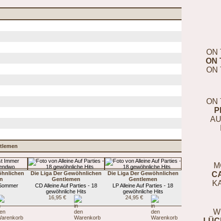
ON 
ON 
ON 
ON 
P
AU
ntlemen
M
öhnlichen
Die Liga Der Gewöhnlichen
Die Liga Der Gewöhnlichen
C
n
Gentlemen
Gentlemen
K
 Sommer
CD Alleine Auf Parties - 18
LP Alleine Auf Parties - 18
gewöhnliche Hits
gewöhnliche Hits
16,95 €
24,95 €
W
LÜC