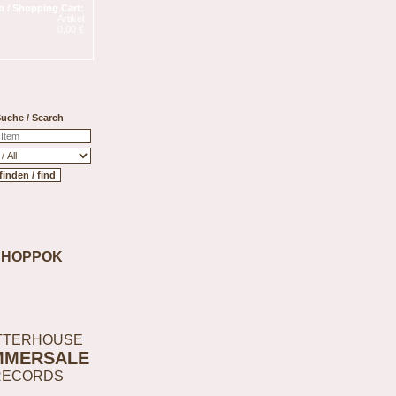
 / Shopping Cart:
Artikel
0,00 €
uche / Search
SHOPPOK
TTERHOUSE
MMERSALE
RECORDS