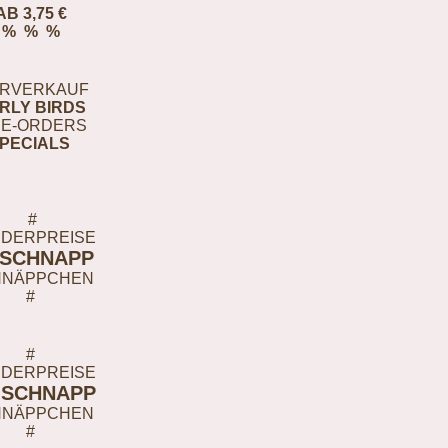
AB 3,75 €
% % %
RVERKAUF
RLY BIRDS
E-ORDERS
PECIALS
#
DERPREISE
-SCHNAPP
HNÄPPCHEN
#
#
DERPREISE
-SCHNAPP
HNÄPPCHEN
#