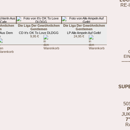
RE-
öhnlichen
Die Liga Der Gewöhnlichen
Die Liga Der Gewöhnlichen
n
Gentlemen
Gentlemen
 Aus Dem
CD It's OK To Love DLDGG
LP Alle Ampeln Auf Gelb!
e
9,95 €
24,95 €
EI
-----
SUP
50
JUK
7
R