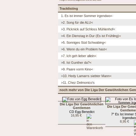
Tracklisting
1. Es ist immer Sommer irgendwo<
>2. Song für die ALU<
>3. Picknick auf Schloss Mühlenhof<
>4. Ein Dienstag in Dur (Es ist Frühling)<
>5. Sonniges Süd Schwabing<
>6. Wenn du ein Problem hast<
>7. Ich geh lieber allein<
>8. Ist Gunther da?<
>9. Paare vorm Kino<
>10. Hedy Lamarrs siebter Mann<
>11. Chez Delmonico's
noch mehr von Die Liga Der Gewöhnlichen Ge
Die Liga Der Gewöhnlichen
Die Liga Der Gew
Gentlemen
Gentleme
CD Egg Benedict
7" Es Ist Immer
16,95 €
Irgendwo
8,95 €