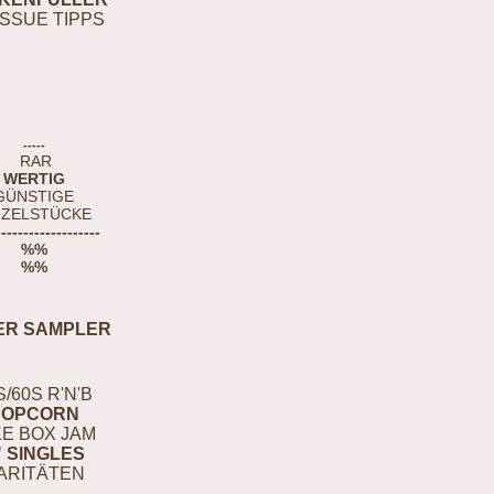
ISSUE TIPPS
-----
RAR
WERTIG
GÜNSTIGE
NZELSTÜCKE
-------------------
%%
%%
ER SAMPLER
S/60S R'N'B
POPCORN
E BOX JAM
" SINGLES
ARITÄTEN