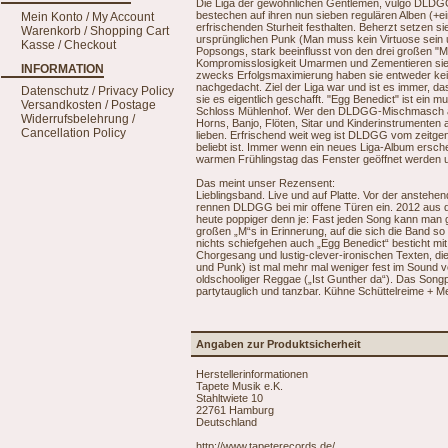
Die Liga der gewöhnlichen Gentlemen, vulgo DLDGG
bestechen auf ihren nun sieben regulären Alben (+ei
Mein Konto / My Account
erfrischenden Sturheit festhalten. Beherzt setzen si
Warenkorb / Shopping Cart
ursprünglichen Punk (Man muss kein Virtuose sein u
Kasse / Checkout
Popsongs, stark beeinflusst von den drei großen "
Kompromisslosigkeit Umarmen und Zementieren sie i
INFORMATION
zwecks Erfolgsmaximierung haben sie entweder kein
nachgedacht. Ziel der Liga war und ist es immer, da
Datenschutz / Privacy Policy
sie es eigentlich geschafft. "Egg Benedict" ist ein m
Versandkosten / Postage
Schloss Mühlenhof. Wer den DLDGG-Mischmasch aus
Widerrufsbelehrung /
Horns, Banjo, Flöten, Sitar und Kinderinstrumenten 
Cancellation Policy
lieben. Erfrischend weit weg ist DLDGG vom zeitge
beliebt ist. Immer wenn ein neues Liga-Album ersch
warmen Frühlingstag das Fenster geöffnet werden und 
Das meint unser Rezensent:
Lieblingsband. Live und auf Platte. Vor der ansteh
rennen DLDGG bei mir offene Türen ein. 2012 aus 
heute poppiger denn je: Fast jeden Song kann man gl
großen „M“s in Erinnerung, auf die sich die Band s
nichts schiefgehen auch „Egg Benedict“ besticht mit
Chorgesang und lustig-clever-ironischen Texten, di
und Punk) ist mal mehr mal weniger fest im Sound v
oldschooliger Reggae („Ist Gunther da“). Das Songp
partytauglich und tanzbar. Kühne Schüttelreime + 
Angaben zur Produktsicherheit
Herstellerinformationen
Tapete Musik e.K.
Stahltwiete 10
22761 Hamburg
Deutschland
http://www.tapeterecords.de/