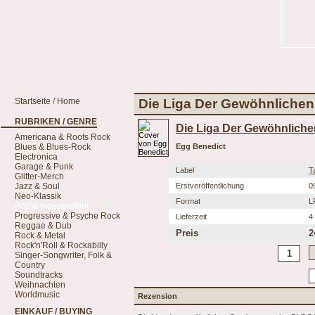
Startseite / Home
Die Liga Der Gewöhnlichen
RUBRIKEN / GENRE
Die Liga Der Gewöhnlich
Americana & Roots Rock
Blues & Blues-Rock
Egg Benedict
Electronica
Garage & Punk
Label
T
Glitter-Merch
Jazz & Soul
Erstveröffentlichung
0
Neo-Klassik
Format
L
Pop & Independent
Progressive & Psyche Rock
Lieferzeit
4
Reggae & Dub
Preis
2
Rock & Metal
Rock'n'Roll & Rockabilly
Singer-Songwriter, Folk &
Country
Soundtracks
Weihnachten
Worldmusic
Rezension
EINKAUF / BUYING