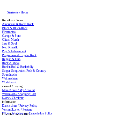
Startseite / Home
Rubriken / Genre
Americana & Roots Rock
Blues & Blues-Rock
Electronica
Garage & Punk
Glitter-Merch
Jazz & Soul
Neo-Klassik
Pop & Independent
Progressive & Psyche Rock
Reggae & Dub
Rock & Metal
Rock'n'Roll & Rockabilly
Singer-Songwriter, Folk & Country
Soundtracks
Weihnachten
Worldmusic
einkauf / Buying
Mein Konto / My Account
Warenkorb / Shopping Cart
Kasse / Checkout
information
Datenschutz / Privacy Policy
Versandkosten / Postage
Widerrufsbelehrung / Cancellation Policy
Cowsills: Global - Hilfe