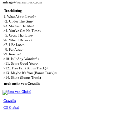
anfrage@warnermusic.com
Tracklisting
1. What About Love?<
>2. Under The Gun<
>3. She Said To Me<
>4. You've Got No Time<
>5. Cross That Line<
>6. What I Believe<
>7. I Be Low<
>8. Far Away<
>9. Rescue<
>10. Is It Any Wonder?<
>11. Some Good Years<
>12.. Free Fall (Bonus Track)<
>13. Maybe It's You (Bonus Track)<
>14. Shine (Bonus Track)
noch mehr von Cowsills
Cowsills
CD Global