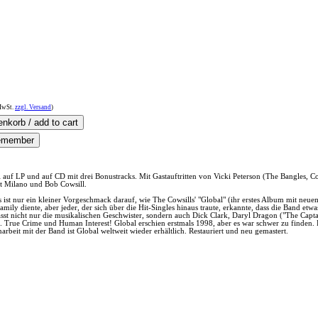
wSt.
zzgl. Versand
)
 auf LP und auf CD mit drei Bonustracks. Mit Gastauftritten von Vicki Peterson (The Bangles, Co
tt Milano und Bob Cowsill.
ist nur ein kleiner Vorgeschmack darauf, wie The Cowsills' "Global" (ihr erstes Album mit neuem 
Family diente, aber jeder, der sich über die Hit-Singles hinaus traute, erkannte, dass die Band e
st nicht nur die musikalischen Geschwister, sondern auch Dick Clark, Daryl Dragon ("The Capta
.. True Crime und Human Interest! Global erschien erstmals 1998, aber es war schwer zu finden.
arbeit mit der Band ist Global weltweit wieder erhältlich. Restauriert und neu gemastert.