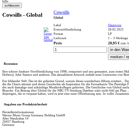
hilfe
Cowsills
Cowsills - Global
Global
Label
Omnivore
Erstveröffentlichung
28.02.2025
Format
LP
Lieferzeit
1 – 3 Werktage
Preis
28,95 €
(inkl.
M
Rezension
Ihre schwer fassbare Veröffentlichung von 1998, restauriert und neu gemastert, zum ersten Mal
Drifters), John Stamos und anderen. Das aktualisierte Artwork enthält neue Linernotes von Bre
Ein fehlender Stift. Das ist der geheime Grund, warum dieses wunderbare Album existiert... Das 
die die Charts stürmte und deren Geschichte als Inspiration für die Fernsehserie The Partridge 
der auch damalige und zukünftige Musikerkollegen gehörten. Die Geschichte von Global umfas
Branche. Ein Beitrag über Global für die NBC-TV-Sendung Dateline wäre nicht fehl am Platz .
diejenigen, die es verpasst haben, wird es jetzt eine neue Offenbarung sein. In voller Zusammen
Angaben zur Produktsicherheit
Herstellerinformationen
Warner Music Group Germany Holding GmbH
Alter Wandrahm 14
20457 Hamburg
Germany