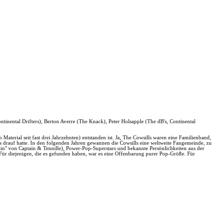
ntinental Drifters), Berton Averre (The Knack), Peter Holsapple (The dB's, Continental
Material seit fast drei Jahrzehnten) entstanden ist. Ja, The Cowsills waren eine Familienband,
twas drauf hatte. In den folgenden Jahren gewannen die Cowsills eine weltweite Fangemeinde, zu
in" von Captain & Tennille), Power-Pop-Superstars und bekannte Persönlichkeiten aus der
 Für diejenigen, die es gefunden haben, war es eine Offenbarung purer Pop-Größe. Für