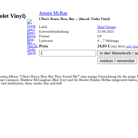
Jensen McRae
let Vinyl)
I Don't Know How, But ... (lim.ed. Violet Vinyl)
Label
Dead Oceans
Erstveröffentlichung
25.04.2025
Format
LP
Lieferzeit
4 – 7 Werktage
Preis
24,95 €
(inkl.
MwSt.
zzgl. Ver
zweites Album "I Don't Know How But They Found Me!" eine mutige Entwicklung für die junge M
o Campus), Matthew McCaughan (Bon Iver) und ihr Bruder Holden McRae mitgewirkt haben, is
und strukturiert, dann wieder klar und hell.