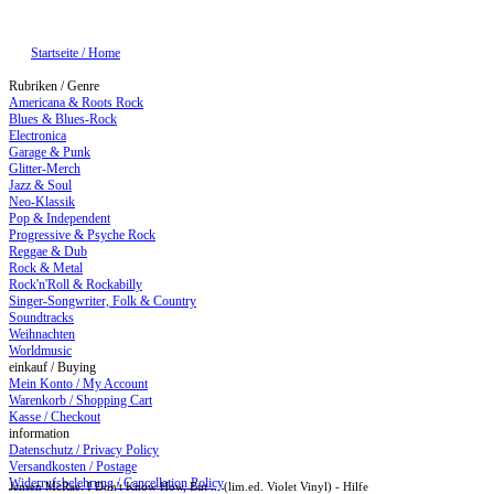
Startseite / Home
Rubriken / Genre
Americana & Roots Rock
Blues & Blues-Rock
Electronica
Garage & Punk
Glitter-Merch
Jazz & Soul
Neo-Klassik
Pop & Independent
Progressive & Psyche Rock
Reggae & Dub
Rock & Metal
Rock'n'Roll & Rockabilly
Singer-Songwriter, Folk & Country
Soundtracks
Weihnachten
Worldmusic
einkauf / Buying
Mein Konto / My Account
Warenkorb / Shopping Cart
Kasse / Checkout
information
Datenschutz / Privacy Policy
Versandkosten / Postage
Widerrufsbelehrung / Cancellation Policy
Jensen McRae: I Don't Know How, But ... (lim.ed. Violet Vinyl) - Hilfe