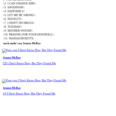
>2. I CAN CHANGE HIM<
>3. SAVANNAH<
>4. DAFFODILS<
>5. LET ME BE WRONG<
>6. NOVELTY<
>7. I DON'T DO DRUGS<
>8. TUESDAY<
>9. MOTHER WOUND<
>10. PRAYING FOR YOUR DOWNFALL<
>11. MASSACHUSETTS
noch mehr von Jensen McRae
Jensen McRae
CD I Don't Know How, But They Found Me
Jensen McRae
LP I Don't Know How, But They Found Me