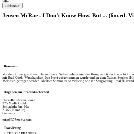
hilfe
Jensen McRae - I Don't Know How, But ... (lim.ed. Vio
Rezension
Vor dem Hintergrund von Herzschmerz, Selbstfindung und der Komplexität der Liebe ist ihr 
mit Brad Cook (Waxahatchee, Bon Iver) aufgenommen wurde und an dem Nathan Stocker (Hipp
Melodien getragen werden. McRaes Stimme ist so vielseitig wie ihr Songwriting - mal flüsternd 
Angaben zur Produktsicherheit
Herstellerinformationen
375 Media GmbH
Schlachthofstr. 36a
21079 Hamburg
Germany
info@375media.com
Tracklisting
1. THE REARRANGER<