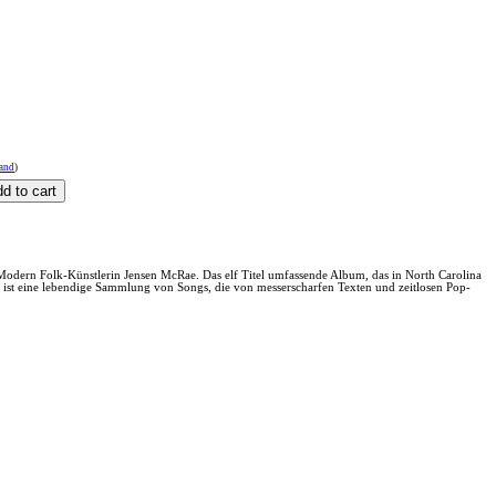
sand
)
odern Folk-Künstlerin Jensen McRae. Das elf Titel umfassende Album, das in North Carolina
t eine lebendige Sammlung von Songs, die von messerscharfen Texten und zeitlosen Pop-