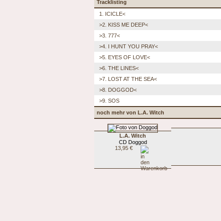
Tracklisting
1. ICICLE<
>2. KISS ME DEEP<
>3. 777<
>4. I HUNT YOU PRAY<
>5. EYES OF LOVE<
>6. THE LINES<
>7. LOST AT THE SEA<
>8. DOGGOD<
>9. SOS
noch mehr von L.A. Witch
L.A. Witch
CD Doggod
13,95 €