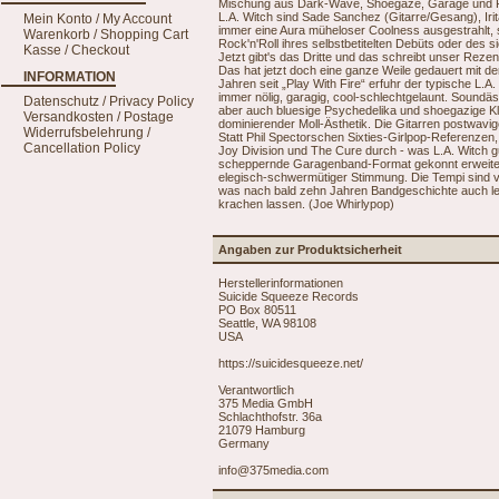
Mischung aus Dark-Wave, Shoegaze, Garage und Ps
L.A. Witch sind Sade Sanchez (Gitarre/Gesang), Irit
Mein Konto / My Account
immer eine Aura müheloser Coolness ausgestrahlt, 
Warenkorb / Shopping Cart
Rock'n'Roll ihres selbstbetitelten Debüts oder des s
Kasse / Checkout
Jetzt gibt's das Dritte und das schreibt unser Reze
Das hat jetzt doch eine ganze Weile gedauert mit de
INFORMATION
Jahren seit „Play With Fire“ erfuhr der typische L.A
immer nölig, garagig, cool-schlechtgelaunt. Soundä
Datenschutz / Privacy Policy
aber auch bluesige Psychedelika und shoegazige Kla
Versandkosten / Postage
dominierender Moll-Ästhetik. Die Gitarren postwavi
Widerrufsbelehrung /
Statt Phil Spectorschen Sixties-Girlpop-Referenz
Cancellation Policy
Joy Division und The Cure durch - was L.A. Witch gu
scheppernde Garagenband-Format gekonnt erweitert
elegisch-schwermütiger Stimmung. Die Tempi sind va
was nach bald zehn Jahren Bandgeschichte auch legit
krachen lassen. (Joe Whirlypop)
Angaben zur Produktsicherheit
Herstellerinformationen
Suicide Squeeze Records
PO Box 80511
Seattle, WA 98108
USA
https://suicidesqueeze.net/
Verantwortlich
375 Media GmbH
Schlachthofstr. 36a
21079 Hamburg
Germany
info@375media.com