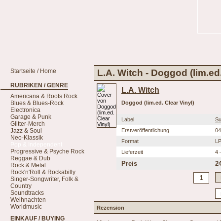
Startseite / Home
L.A. Witch - Doggod (lim.ed.
RUBRIKEN / GENRE
L.A. Witch
Americana & Roots Rock
Blues & Blues-Rock
Doggod (lim.ed. Clear Vinyl)
Electronica
Garage & Punk
Label
Su
Glitter-Merch
Jazz & Soul
Erstveröffentlichung
04
Neo-Klassik
Format
L
Pop & Independent
Progressive & Psyche Rock
Lieferzeit
4 
Reggae & Dub
Preis
2
Rock & Metal
Rock'n'Roll & Rockabilly
Singer-Songwriter, Folk &
Country
Soundtracks
Weihnachten
Worldmusic
Rezension
EINKAUF / BUYING