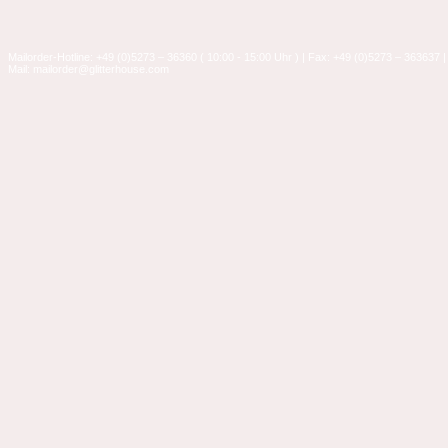
Mailorder-Hotline: +49 (0)5273 – 36360 ( 10:00 - 15:00 Uhr ) | Fax: +49 (0)5273 – 363637 |
Mail: mailorder@glitterhouse.com