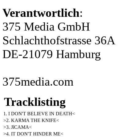
Verantwortlich
:
375 Media GmbH
Schlachthofstrasse 36A
DE-21079 Hamburg
375media.com
Tracklisting
1. I DON'T BELIEVE IN DEATH<
>2. KARMA THE KNIFE<
>3. JíCAMA<
>4. IT DON'T HINDER ME<