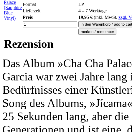
Format
LP
Lieferzeit
4 – 7 Werktage
Preis
19,95 €
(inkl.
MwSt.
zzgl. V
Rezension
Das Album »Cha Cha Palace
Garcia war zwei Jahre lang 
Bedürfnisses einer Künstler
Song des Albums, »Jícama«,
25 Sekunden lang, aber die
Generationen und ist eine, d