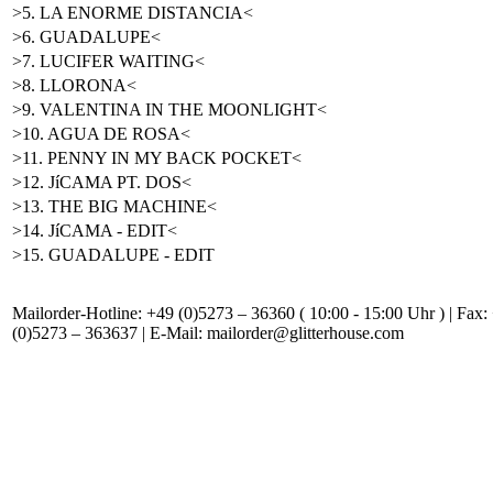
>5. LA ENORME DISTANCIA<
>6. GUADALUPE<
>7. LUCIFER WAITING<
>8. LLORONA<
>9. VALENTINA IN THE MOONLIGHT<
>10. AGUA DE ROSA<
>11. PENNY IN MY BACK POCKET<
>12. JíCAMA PT. DOS<
>13. THE BIG MACHINE<
>14. JíCAMA - EDIT<
>15. GUADALUPE - EDIT
Mailorder-Hotline: +49 (0)5273 – 36360 ( 10:00 - 15:00 Uhr ) | Fax:
(0)5273 – 363637 | E-Mail: mailorder@glitterhouse.com