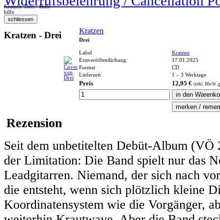
Widerrufsbelehrung / Cancellation P
Kratzen: Drei - Hilfe
hilfe
Kratzen
Kratzen - Drei
Drei
Label
Kratzen
Erstveröffentlichung
17.01.2025
Format
CD
Lieferzeit
1 – 3 Werktage
Preis
12,95 €
(inkl.
MwSt.
z
Rezension
Seit dem unbetitelten Debüt-Album (VÖ
der Limitation: Die Band spielt nur das
Leadgitarren. Niemand, der sich nach vo
die entsteht, wenn sich plötzlich kleine D
Koordinatensystem wie die Vorgänger, abe
weiterhin Krautwave. Aber die Band steck