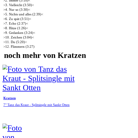
>2. Immer (3:10)<
>3. Vielleicht (3:50)<
>4. Nur so (3:30)<
>5. Nichts und alles (2:39)<
>6. Zu spät (3:51)<
>7. Echo (2:37)<
>8. Hitze (1:26)<
>9. Gedanken (3:24)<
>10. Zeichen (3:04)<
>11. Du (5:20)<
>12. Flimmern (3:27)
noch mehr von Kratzen
Kratzen
7" Tanz das Kraut - Splitsingle mit Sankt Otten