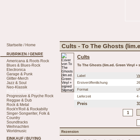
Startseite / Home
Cults - To The Ghosts (lim.
RUBRIKEN / GENRE
Cults
Americana & Roots Rock
Blues & Blues-Rock
To The Ghosts (lim.ed. Green Vinyl + 
Electronica
Garage & Punk
Label
Vi
Glitter-Merch
Jazz & Soul
Erstveröffentlichung
26
Neo-Klassik
Format
L
Pop & Independent
Progressive & Psyche Rock
Lieferzeit
4 
Reggae & Dub
Preis
3
Rock & Metal
Rock'n'Roll & Rockabilly
Singer-Songwriter, Folk &
Country
Soundtracks
Weihnachten
Worldmusic
Rezension
EINKAUF / BUYING