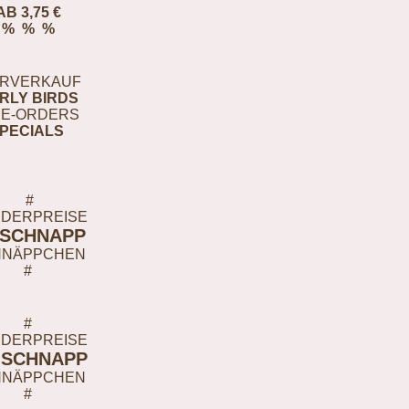
AB 3,75 €
% % %
RVERKAUF
RLY BIRDS
E-ORDERS
PECIALS
#
DERPREISE
-SCHNAPP
HNÄPPCHEN
#
#
DERPREISE
-SCHNAPP
HNÄPPCHEN
#