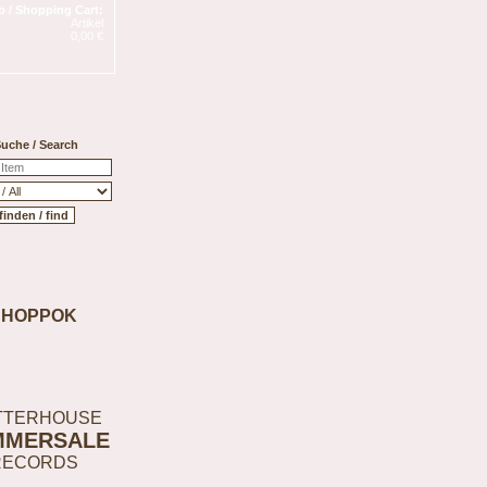
 / Shopping Cart:
Artikel
0,00 €
uche / Search
SHOPPOK
TTERHOUSE
MMERSALE
RECORDS