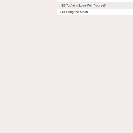
>12 You're in Love With Yourself <
>13 Hung the Moon