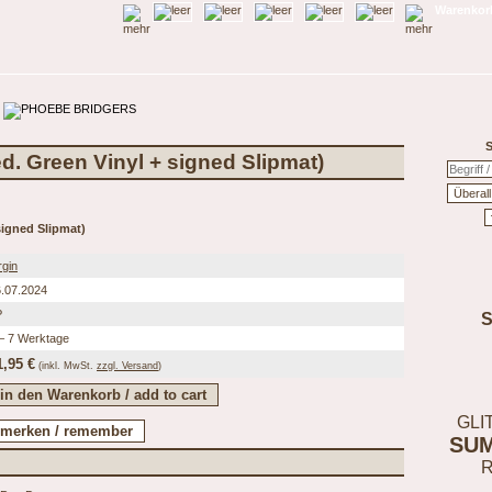
Warenkorb
S
ed. Green Vinyl + signed Slipmat)
signed Slipmat)
rgin
.07.2024
P
– 7 Werktage
1,95 €
(inkl.
MwSt.
zzgl. Versand
)
GLI
SU