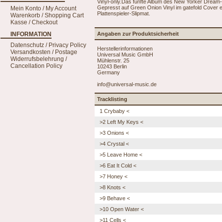
Vinyl-only.Das fünfte Album des New Yorker Dream
Gepresst auf Green Onion Vinyl im gatefold Cover ent
Mein Konto / My Account
Plattenspieler-Slipmat.
Warenkorb / Shopping Cart
Kasse / Checkout
INFORMATION
Angaben zur Produktsicherheit
Datenschutz / Privacy Policy
Herstellerinformationen
Versandkosten / Postage
Universal Music GmbH
Widerrufsbelehrung /
Mühlenstr. 25
Cancellation Policy
10243 Berlin
Germany
info@universal-music.de
Tracklisting
1 Crybaby <
>2 Left My Keys <
>3 Onions <
>4 Crystal <
>5 Leave Home <
>6 Eat It Cold <
>7 Honey <
>8 Knots <
>9 Behave <
>10 Open Water <
>11 Cells <