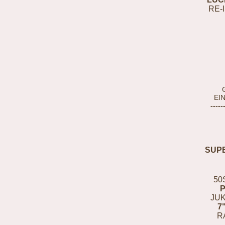
RE-
EI
-----
SUP
50
JUK
7
R