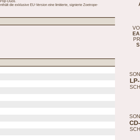
-Pop-Duos.
hält die exklusive EU-Version eine limitierte, signierte Zoetrope-
VO
EA
PR
S
SON
LP
SC
SON
CD
SC