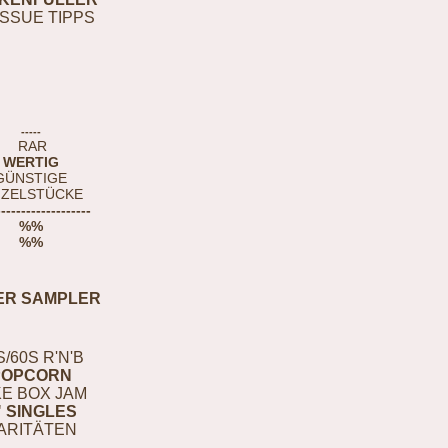
ISSUE TIPPS
-----
RAR
WERTIG
GÜNSTIGE
NZELSTÜCKE
-------------------
%%
%%
ER SAMPLER
S/60S R'N'B
POPCORN
E BOX JAM
" SINGLES
ARITÄTEN