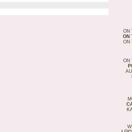
ON 
ON 
ON 
ON 
P
AU
M
C
K
W
LÜC