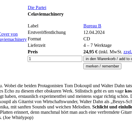
Die Partei
Celaviemachinery
Label
Bureau B
Erstveröffentlichung
12.04.2024
Format
CD
Lieferzeit
4 – 7 Werktage
Preis
24,95 €
(inkl.
MwSt.
zzgl
 neu. Wobei die beiden Protagonisten Tom Dokoupil und Walter Dahn tat
spätes Echo zu diesem eher obskuren Werk. Stilistisch geht es um vage
kos
gt haben, erstaunlich experimentfrei und meistens sogar richtig sch
upil als Gitarrist von Wirtschaftswunder, Walter Dahn als „Beuys-Sc
onika, mit sanften Sounds und weichen Melodien.
Schlicht und einlu
Platten erinnert, denn manchmal hört man auch eine verfremdete Gitar
s
. (Joe Whirlypop)