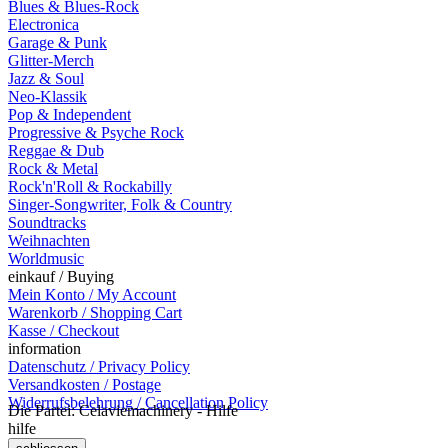
Blues & Blues-Rock
Electronica
Garage & Punk
Glitter-Merch
Jazz & Soul
Neo-Klassik
Pop & Independent
Progressive & Psyche Rock
Reggae & Dub
Rock & Metal
Rock'n'Roll & Rockabilly
Singer-Songwriter, Folk & Country
Soundtracks
Weihnachten
Worldmusic
einkauf / Buying
Mein Konto / My Account
Warenkorb / Shopping Cart
Kasse / Checkout
information
Datenschutz / Privacy Policy
Versandkosten / Postage
Widerrufsbelehrung / Cancellation Policy
Die Partei: Celaviemachinery - Hilfe
hilfe