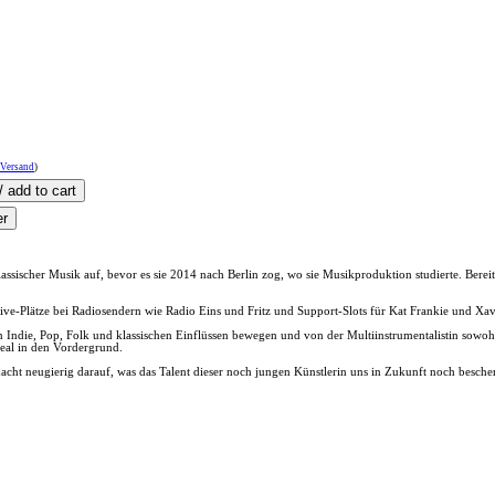
 Versand
)
sischer Musik auf, bevor es sie 2014 nach Berlin zog, wo sie Musikproduktion studierte. Bereits 
Live-Plätze bei Radiosendern wie Radio Eins und Fritz und Support-Slots für Kat Frankie und Xav
n Indie, Pop, Folk und klassischen Einflüssen bewegen und von der Multiinstrumentalistin sowohl
deal in den Vordergrund.
cht neugierig darauf, was das Talent dieser noch jungen Künstlerin uns in Zukunft noch besche