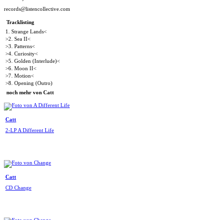
records@listencollective.com
Tracklisting
1. Strange Lands<
>2. Sea II<
>3. Patterns<
>4. Curiosity<
>5. Golden (Interlude)<
>6. Moon II<
>7. Motion<
>8. Opening (Outro)
noch mehr von Catt
Catt
2-LP A Different Life
Catt
CD Change