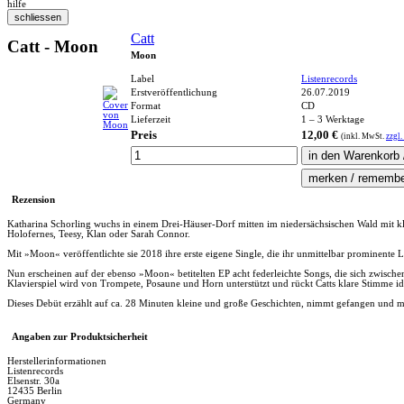
hilfe
Catt
Catt - Moon
Moon
Label
Listenrecords
Erstveröffentlichung
26.07.2019
Format
CD
Lieferzeit
1 – 3 Werktage
Preis
12,00 €
(inkl.
MwSt.
zzgl.
Rezension
Katharina Schorling wuchs in einem Drei-Häuser-Dorf mitten im niedersächsischen Wald mit klas
Holofernes, Teesy, Klan oder Sarah Connor.
Mit »Moon« veröffentlichte sie 2018 ihre erste eigene Single, die ihr unmittelbar prominente 
Nun erscheinen auf der ebenso »Moon« betitelten EP acht federleichte Songs, die sich zwische
Klavierspiel wird von Trompete, Posaune und Horn unterstützt und rückt Catts klare Stimme i
Dieses Debüt erzählt auf ca. 28 Minuten kleine und große Geschichten, nimmt gefangen und ma
Angaben zur Produktsicherheit
Herstellerinformationen
Listenrecords
Elsenstr. 30a
12435 Berlin
Germany