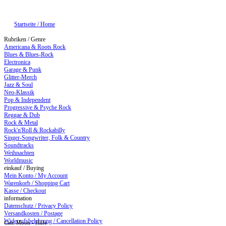
Startseite / Home
Rubriken / Genre
Americana & Roots Rock
Blues & Blues-Rock
Electronica
Garage & Punk
Glitter-Merch
Jazz & Soul
Neo-Klassik
Pop & Independent
Progressive & Psyche Rock
Reggae & Dub
Rock & Metal
Rock'n'Roll & Rockabilly
Singer-Songwriter, Folk & Country
Soundtracks
Weihnachten
Worldmusic
einkauf / Buying
Mein Konto / My Account
Warenkorb / Shopping Cart
Kasse / Checkout
information
Datenschutz / Privacy Policy
Versandkosten / Postage
Widerrufsbelehrung / Cancellation Policy
Catt: Moon - Hilfe