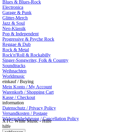
Blues & Blues-Rock
Electronica
Garage & Punk
Glitter-Merch
Jazz & Soul
Neo-Klassik
Pop & Independent
Progressive & Psyche Rock
Reggae & Dub
Rock & Metal
Rock'n'Roll & Rockabilly
Singer-Songwriter, Folk & Country
Soundtracks
Weihnachten
Worldmusic
einkauf / Buying
Mein Konto / My Account
Warenkorb / Shopping Cart
Kasse / Checkout
information
Datenschutz / Privacy Policy
Versandkosten / Postage
Widerrufsbelehrung / Cancellation Policy
XTC: White Music - Hilfe
hilfe