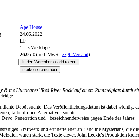
Ape House
g
24.06.2022
LP
1 – 3 Werktage
26,95 €
(inkl.
MwSt.
zzgl. Versand
)
nny & the Hurricanes' 'Red River Rock' auf einem Rummelplatz durch e
rtridge
entlichte Debüt suchte. Das Veröffentlichungsdatum ist dabei wichtig
uen, farbenfrohen Alternativen suchte.
evo, Penetration und - bezeichnenderweise gegen Ende des Jahres - 
nsfähiges Kraftwerk und erinnerte eher an ? and the Mysterians, die di
elodien waren stark, die Texte clever, John Leckie's Produktion kreier