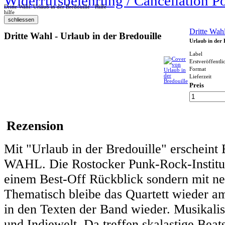
Widerrufsbelehrung / Cancellation P
Dritte Wahl: Urlaub in der Bredouille - Hilfe
hilfe
Dritte Wah
Dritte Wahl - Urlaub in der Bredouille
Urlaub in der 
Label
Erstveröffentl
Format
Lieferzeit
Preis
Rezension
Mit "Urlaub in der Bredouille" erschein
WAHL. Die Rostocker Punk-Rock-Instituti
einem Best-Off Rückblick sondern mit ne
Thematisch bleibe das Quartett wieder am
in den Texten der Band wieder. Musikalis
und Indiewelt. Da treffen skalastige Beat