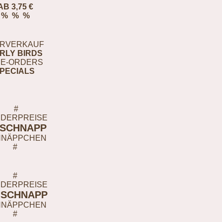
AB 3,75 €
% % %
RVERKAUF
RLY BIRDS
E-ORDERS
PECIALS
#
DERPREISE
-SCHNAPP
HNÄPPCHEN
#
#
DERPREISE
-SCHNAPP
HNÄPPCHEN
#