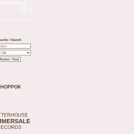
 / Shopping Cart:
Artikel
0,00 €
uche / Search
SHOPPOK
TTERHOUSE
MMERSALE
RECORDS