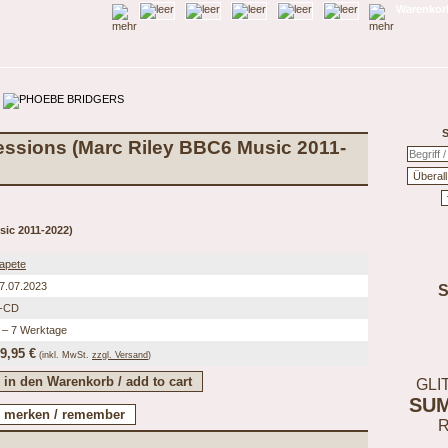
Warenkorb
S
ssions (Marc Riley BBC6 Music 2011-
sic 2011-2022)
apete
7.07.2023
-CD
 – 7 Werktage
9,95 €
(inkl.
MwSt.
zzgl. Versand
)
GLI
SU