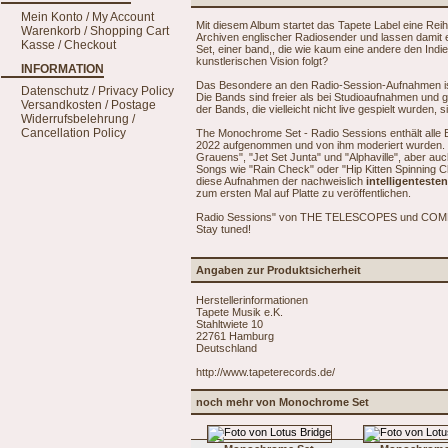
Mein Konto / My Account
Mit diesem Album startet das Tapete Label eine Reihe
Warenkorb / Shopping Cart
Archiven englischer Radiosender und lassen damit 
Kasse / Checkout
Set, einer band,, die wie kaum eine andere den Indi
kunstlerischen Vision folgt?
INFORMATION
Das Besondere an den Radio-Session-Aufnahmen ist
Datenschutz / Privacy Policy
Die Bands sind freier als bei Studioaufnahmen und gl
Versandkosten / Postage
der Bands, die vielleicht nicht live gespielt wurden, 
Widerrufsbelehrung /
Cancellation Policy
The Monochrome Set - Radio Sessions enthält alle 
2022 aufgenommen und von ihm moderiert wurden. 
Grauens", "Jet Set Junta" und "Alphaville", aber a
Songs wie "Rain Check" oder "Hip Kitten Spinning C
diese Aufnahmen der nachweislich
intelligenteste
zum ersten Mal auf Platte zu veröffentlichen.
Radio Sessions" von THE TELESCOPES und COMET G
Stay tuned!
Angaben zur Produktsicherheit
Herstellerinformationen
Tapete Musik e.K.
Stahltwiete 10
22761 Hamburg
Deutschland
http://www.tapeterecords.de/
noch mehr von Monochrome Set