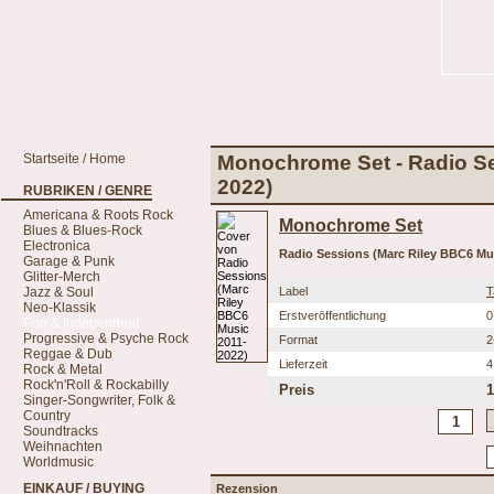
Startseite / Home
Monochrome Set - Radio Se
2022)
RUBRIKEN / GENRE
Americana & Roots Rock
Monochrome Set
Blues & Blues-Rock
Electronica
Radio Sessions (Marc Riley BBC6 Mu
Garage & Punk
Glitter-Merch
Jazz & Soul
Label
T
Neo-Klassik
Erstveröffentlichung
0
Pop & Independent
Progressive & Psyche Rock
Format
2
Reggae & Dub
Lieferzeit
4
Rock & Metal
Rock'n'Roll & Rockabilly
Preis
1
Singer-Songwriter, Folk &
Country
Soundtracks
Weihnachten
Worldmusic
EINKAUF / BUYING
Rezension