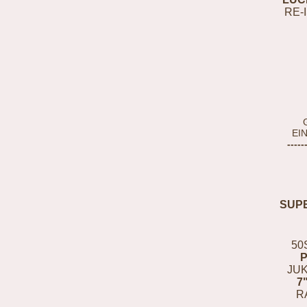
RE-
EI
-----
SUP
50
JUK
7
R