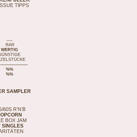
ISSUE TIPPS
-----
RAR
WERTIG
GÜNSTIGE
NZELSTÜCKE
-------------------
%%
%%
ER SAMPLER
S/60S R'N'B
POPCORN
E BOX JAM
" SINGLES
ARITÄTEN