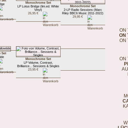
 Set
Monochrome Set
idge
Monochrome Set
LP Lotus Bridge (lim.ed. White
Vinyl)
2-LP Radio Sessions (Marc
26,95 €
Riley BBC6 Music 2011-2022)
29,95 €
ON 
ON 
ON 
 Set
tide
ON 
Monochrome Set
LP Volume, Contrast,
P
Brilliance... Sessions & Singles
AU
23,95 €
M
C
K
W
LÜC