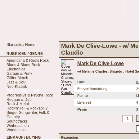
Startseite / Home
Mark De Clive-Lowe - w/ Mel
Claudio
RUBRIKEN / GENRE
Americana & Roots Rock
Mark De Clive-Lowe
Blues & Blues-Rock
Electronica
w/ Melanie Charles, Shigeto : Hotel S
Garage & Punk
Glitter-Merch
Jazz & Soul
Label
K
Neo-Klassik
Erstveröffentlichung
2
Pop & Independent
Progressive & Psyche Rock
Format
L
Reggae & Dub
Lieferzeit
4
Rock & Metal
Rock'n'Roll & Rockabilly
Preis
2
Singer-Songwriter, Folk &
Country
Soundtracks
Weihnachten
Worldmusic
EINKAUF / BUYING
Rezension