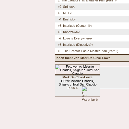
1. The Creator Has a Master Plan (Part I)<
>2. Strings<
>3. MFT<
>4. Bushido<
>5. Interlude (Contorni)<
>6. Kanazawa<
>7. Love is Everywhere<
>8. Interlude (Digestivo)<
>9. The Creator Has a Master Plan (Part II)
noch mehr von Mark De Clive-Lowe
Mark De Clive-Lowe
CD w/ Melanie Charles,
Shigeto : Hotel San Claudio
14,95 €