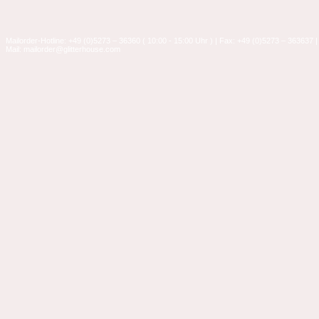
Mailorder-Hotline: +49 (0)5273 – 36360 ( 10:00 - 15:00 Uhr ) | Fax: +49 (0)5273 – 363637 |
Mail: mailorder@glitterhouse.com