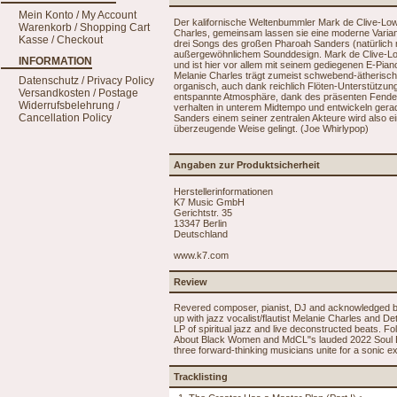
Mein Konto / My Account
Der kalifornische Weltenbummler Mark de Clive-Low
Warenkorb / Shopping Cart
Charles, gemeinsam lassen sie eine moderne Variant
Kasse / Checkout
drei Songs des großen Pharoah Sanders (natürlich 
außergewöhnlichem Sounddesign. Mark de Clive-Low
INFORMATION
und ist hier vor allem mit seinem gediegenen E-Pian
Melanie Charles trägt zumeist schwebend-ätherische
Datenschutz / Privacy Policy
organisch, auch dank reichlich Flöten-Unterstützung
Versandkosten / Postage
entspannte Atmosphäre, dank des präsenten Fende
Widerrufsbelehrung /
verhalten in unterem Midtempo und entwickeln gerad
Cancellation Policy
Sanders einem seiner zentralen Akteure wird also e
überzeugende Weise gelingt. (Joe Whirlypop)
Angaben zur Produktsicherheit
Herstellerinformationen
K7 Music GmbH
Gerichtstr. 35
13347 Berlin
Deutschland
www.k7.com
Review
Revered composer, pianist, DJ and acknowledged br
up with jazz vocalist/flautist Melanie Charles and D
LP of spiritual jazz and live deconstructed beats. F
About Black Women and MdCL"s lauded 2022 Soul Ba
three forward-thinking musicians unite for a sonic e
Tracklisting