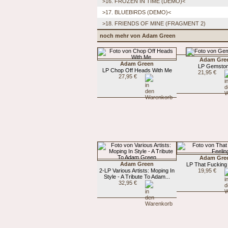
>16. FROZEN IN TIME (DEMO)<
>17. BLUEBIRDS (DEMO)<
>18. FRIENDS OF MINE (FRAGMENT 2)
noch mehr von Adam Green
Adam Gre
Adam Green
LP Gemsto
LP Chop Off Heads With Me
21,95 €
27,95 €
Adam Gre
Adam Green
LP That Fucking
2-LP Various Artists: Moping In
19,95 €
Style - A Tribute To Adam...
32,95 €