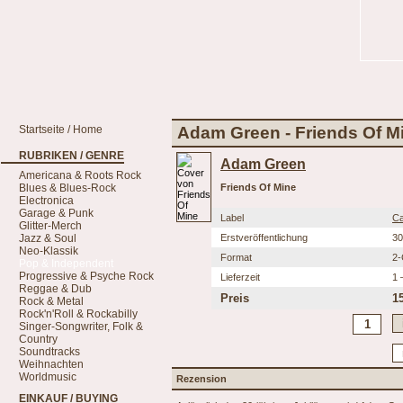
Startseite / Home
Adam Green - Friends Of M
RUBRIKEN / GENRE
Adam Green
Americana & Roots Rock
Blues & Blues-Rock
Friends Of Mine
Electronica
Garage & Punk
Label
Ca
Glitter-Merch
Jazz & Soul
Erstveröffentlichung
30
Neo-Klassik
Format
2
Pop & Independent
Progressive & Psyche Rock
Lieferzeit
1 
Reggae & Dub
Preis
1
Rock & Metal
Rock'n'Roll & Rockabilly
Singer-Songwriter, Folk &
Country
Soundtracks
Weihnachten
Worldmusic
Rezension
EINKAUF / BUYING