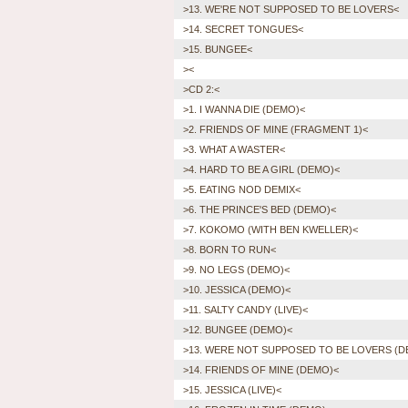
>13. WE'RE NOT SUPPOSED TO BE LOVERS<
>14. SECRET TONGUES<
>15. BUNGEE<
><
>CD 2:<
>1. I WANNA DIE (DEMO)<
>2. FRIENDS OF MINE (FRAGMENT 1)<
>3. WHAT A WASTER<
>4. HARD TO BE A GIRL (DEMO)<
>5. EATING NOD DEMIX<
>6. THE PRINCE'S BED (DEMO)<
>7. KOKOMO (WITH BEN KWELLER)<
>8. BORN TO RUN<
>9. NO LEGS (DEMO)<
>10. JESSICA (DEMO)<
>11. SALTY CANDY (LIVE)<
>12. BUNGEE (DEMO)<
>13. WERE NOT SUPPOSED TO BE LOVERS (D
>14. FRIENDS OF MINE (DEMO)<
>15. JESSICA (LIVE)<