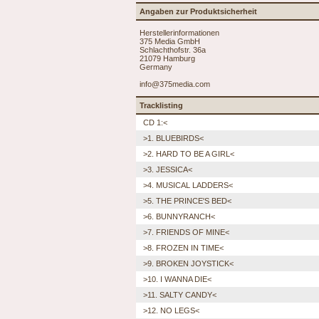
Angaben zur Produktsicherheit
Herstellerinformationen
375 Media GmbH
Schlachthofstr. 36a
21079 Hamburg
Germany
info@375media.com
Tracklisting
CD 1:<
>1. BLUEBIRDS<
>2. HARD TO BE A GIRL<
>3. JESSICA<
>4. MUSICAL LADDERS<
>5. THE PRINCE'S BED<
>6. BUNNYRANCH<
>7. FRIENDS OF MINE<
>8. FROZEN IN TIME<
>9. BROKEN JOYSTICK<
>10. I WANNA DIE<
>11. SALTY CANDY<
>12. NO LEGS<