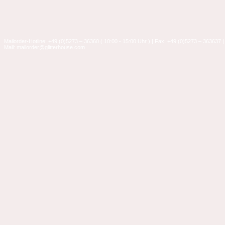
Mailorder-Hotline: +49 (0)5273 – 36360 ( 10:00 - 15:00 Uhr ) | Fax: +49 (0)5273 – 363637 |
Mail: mailorder@glitterhouse.com