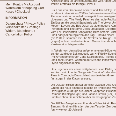
Anlässlich des 20-jährigen Jubiläums wird Adam Gre
limitiert erstmals als farbige Einzel-LP
Mein Konto / My Account
Warenkorb / Shopping Cart
Für Fans von Green und seiner Band The Moldy Pe
Kasse / Checkout
ist, dass in den frühen 2000er Jahren eine neue Gen
Flammen setzte. Innerhalb von gefühlt nur wenigen
INFORMATION
Libertines und The Moldy Peaches das Indie-Publiku
Einflüssen, die sowohl Standards wie The Velvet U
Datenschutz / Privacy Policy
Modern Lovers und Bob Dylan als auch neuere Künst
Versandkosten / Postage
Pavement und The Silver Jews umfassten. Die Ergeb
Widerrufsbelehrung /
vom Folk inspirierten Songwriting-Bewusstsein. Vo
Cancellation Policy
und Lederjacken regierten den Tag...und die Nach
(die 2001 zusammen mit The Strokes bei Rough Tra
gingen) schrieb und nahm Adam Green Friends of Mi
Karriere einschlagen sollte.
In Abkehr von den selbst aufgenommenen 8-Spur-A
zu, der zu dieser Zeit eindeutig als Hi-Fidelity-So
(mit Arrangements von Jane Scarpantoni). Friends 
und Frank Sinatra, während der lyrische Inhalt wie
Dylan abgeleitet schien.
Das Ergebnis war etwas völlig Neues, eine Platte, di
komisch sein konnte. Songs wie "Jessica" oder das
Fans in Europa, in Deutschland wurde Adam Green be
fast sogar in der Klatschpresse.
Die Deluxe-Edition enthält auf einer zweiten Disc 
Green, die neue Einblicke in seine oft kryptische l
Dazu gibt es Auszüge aus einem Gespräch zwische
Ramono (Schlagzeuger) und Larissa Brown (Zeit). Die
und tauschen Geschichten über die vergangene Zei
Die 2023er-Ausgabe von Friends of Mine ist ein Fen
Zeugnis für einen Künstler, der den Test der Zeit b
funny wie vor 20 Jahren!