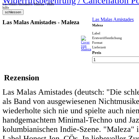
Widerrufsbelehrung / Cancellation P
Las Malas Amistades: Maleza - Hilfe
hilfe
Las Malas Amistades
Las Malas Amistades - Maleza
Maleza
Label
Erstveröffentlichung
Format
Lieferzeit
Preis
Rezension
Las Malas Amistades (deutsch: "Die schl
als Band von ausgewiesenen Nichtmusiker
wiederholte sich nie und spielte auch ni
handgemachtem Minimal-Techno und Jazz
kolumbianischen Indie-Szene. "Maleza" ist
Label Honest Jon_ÇÖs. In liebevoller Zu