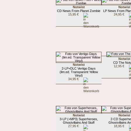
Notwist
Notwist
CD News From Planet Zombie
LP News From Plan
15,95 €
24,95 €
Notwist
CD The Notw
Notwist
12,95 €
2-LP+DLC Vertigo Days
(lim.ed. Transparent Yellow
Vinyl)
34,95 €
Notwist
Notwist
3-LP (+MP3) Superheroes,
2-CD Superhe
Ghostvillains And Stuff
Ghostvillains An
27,95 €
18,95 €