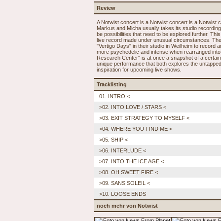
Review
A Notwist concert is a Notwist concert is a Notwist
Markus and Micha usually takes its studio recordings
be possibilities that need to be explored further. Thi
live record made under unusual circumstances. Th
"Vertigo Days" in their studio in Weilheim to record
more psychedelic and intense when rearranged into 
Research Center" is at once a snapshot of a certain 
unique performance that both explores the untapped p
inspiration for upcoming live shows.
Tracklisting
01. INTRO <
>02. INTO LOVE / STARS <
>03. EXIT STRATEGY TO MYSELF <
>04. WHERE YOU FIND ME <
>05. SHIP <
>06. INTERLUDE <
>07. INTO THE ICE AGE <
>08. OH SWEET FIRE <
>09. SANS SOLEIL <
>10. LOOSE ENDS
noch mehr von Notwist