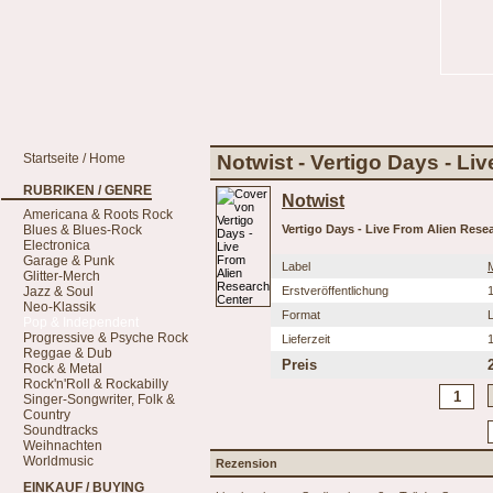
Startseite / Home
Notwist - Vertigo Days - Li
RUBRIKEN / GENRE
Notwist
Americana & Roots Rock
Blues & Blues-Rock
Vertigo Days - Live From Alien Rese
Electronica
Garage & Punk
Label
Glitter-Merch
Jazz & Soul
Erstveröffentlichung
Neo-Klassik
Format
Pop & Independent
Progressive & Psyche Rock
Lieferzeit
Reggae & Dub
Preis
Rock & Metal
Rock'n'Roll & Rockabilly
Singer-Songwriter, Folk &
Country
Soundtracks
Weihnachten
Worldmusic
Rezension
EINKAUF / BUYING