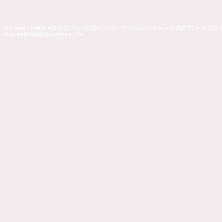
Mailorder-Hotline: +49 (0)5273 – 36360 ( 10:00 - 15:00 Uhr ) | Fax: +49 (0)5273 – 363637 |
Mail: mailorder@glitterhouse.com