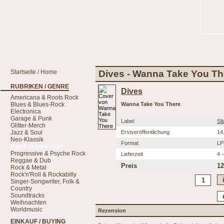
Startseite / Home
Dives - Wanna Take You Th
RUBRIKEN / GENRE
Dives
Americana & Roots Rock
Blues & Blues-Rock
Wanna Take You There
Electronica
Garage & Punk
Label
Sil
Glitter-Merch
Jazz & Soul
Erstveröffentlichung
14
Neo-Klassik
Format
LP
Pop & Independent
Progressive & Psyche Rock
Lieferzeit
4 
Reggae & Dub
Preis
12
Rock & Metal
Rock'n'Roll & Rockabilly
Singer-Songwriter, Folk &
Country
Soundtracks
Weihnachten
Worldmusic
Rezension
EINKAUF / BUYING