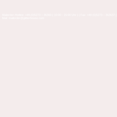
Mailorder-Hotline: +49 (0)5273 – 36360 ( 10:00 - 15:00 Uhr ) | Fax: +49 (0)5273 – 363637 |
Mail: mailorder@glitterhouse.com