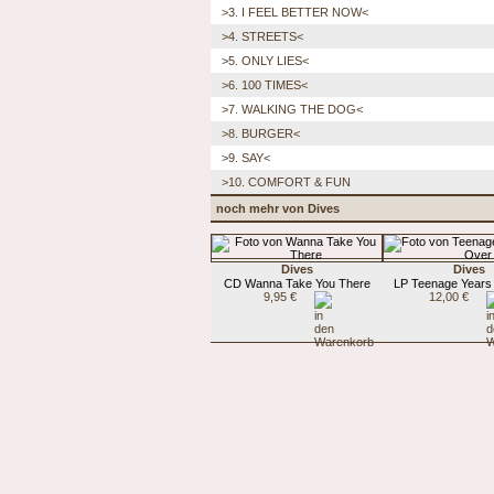
>3. I FEEL BETTER NOW<
>4. STREETS<
>5. ONLY LIES<
>6. 100 TIMES<
>7. WALKING THE DOG<
>8. BURGER<
>9. SAY<
>10. COMFORT & FUN
noch mehr von Dives
Dives
Dives
CD Wanna Take You There
LP Teenage Years
9,95 €
12,00 €