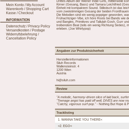
Drittes Album der Wiener Indie-Girls, mittlerweile 
Kirner (Gesang, Bass) und Tamara Leichtfried (Gesan
Mein Konto / My Account
Einheit mit kompaktem Sound. Stilistisch ist das le
Warenkorb / Shopping Cart
vom zweistimmigen Gesang der beiden Frontfrauen. 
Kasse / Checkout
Die Melodien sind ein wenig poppiger geworden, was
Frühachtziger-Vibe, ich höre Roots bei Bands wie d
INFORMATION
und Bangles, Primitives und Tallulah Gosh, Gurr un
treibendem Beat (teils ein wenig Richtung Sixties),
Datenschutz / Privacy Policy
erleben. (Joe Whirlypop)
Versandkosten / Postage
Widerrufsbelehrung /
Cancellation Policy
Angaben zur Produktsicherheit
Herstellerinformationen
Siluh Records
Wallensteinstr. 4
1200 Wien
Austria
hi@siluh.com
Review
"A melodic, harmony-driven slice of laid back, surfer 
"Teenage angst has paid off well, DIVES are now read
"Catchy, vigorous surf-pop."
- Nothing But Hope & 
Tracklisting
1. WANNA TAKE YOU THERE<
>2. EGO<