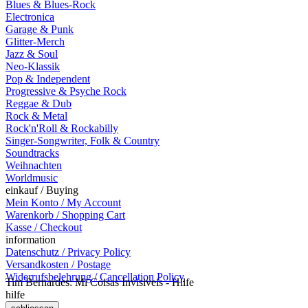
Blues & Blues-Rock
Electronica
Garage & Punk
Glitter-Merch
Jazz & Soul
Neo-Klassik
Pop & Independent
Progressive & Psyche Rock
Reggae & Dub
Rock & Metal
Rock'n'Roll & Rockabilly
Singer-Songwriter, Folk & Country
Soundtracks
Weihnachten
Worldmusic
einkauf / Buying
Mein Konto / My Account
Warenkorb / Shopping Cart
Kasse / Checkout
information
Datenschutz / Privacy Policy
Versandkosten / Postage
Widerrufsbelehrung / Cancellation Policy
Tim Bernardes: Mi Coisas Invisiveis - Hilfe
hilfe