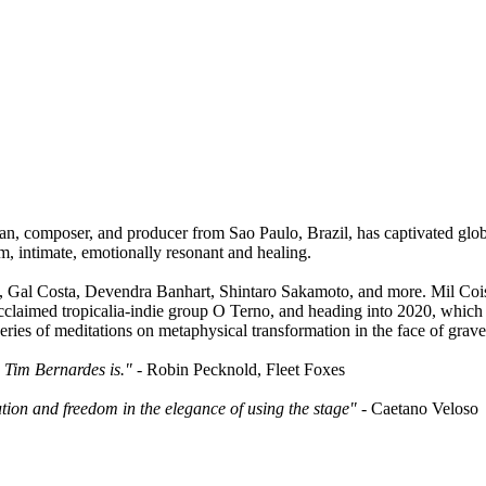
n, composer, and producer from Sao Paulo, Brazil, has captivated glob
m, intimate, emotionally resonant and healing.
, Gal Costa, Devendra Banhart, Shintaro Sakamoto, and more. Mil Coisa
cclaimed tropicalia-indie group O Terno, and heading into 2020, which
ries of meditations on metaphysical transformation in the face of grave
 Tim Bernardes is."
- Robin Pecknold, Fleet Foxes
ution and freedom in the elegance of using the stage"
- Caetano Veloso