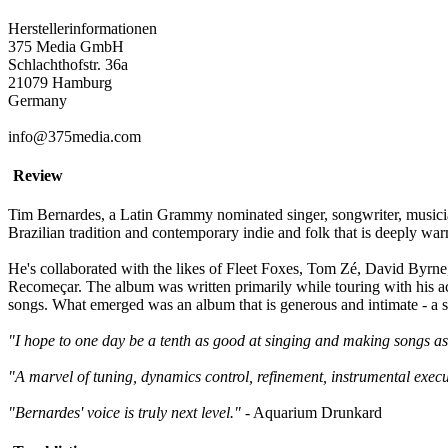
Herstellerinformationen
375 Media GmbH
Schlachthofstr. 36a
21079 Hamburg
Germany
info@375media.com
Review
Tim Bernardes, a Latin Grammy nominated singer, songwriter, musicia
Brazilian tradition and contemporary indie and folk that is deeply war
He's collaborated with the likes of Fleet Foxes, Tom Zé, David Byrne
Recomeçar. The album was written primarily while touring with his a
songs. What emerged was an album that is generous and intimate - a se
"I hope to one day be a tenth as good at singing and making songs as
"A marvel of tuning, dynamics control, refinement, instrumental exec
"Bernardes' voice is truly next level."
- Aquarium Drunkard