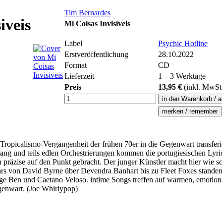
Tim Bernardes
iveis
Mi Coisas Invisiveis
Label
Psychic Hotline
Erstveröffentlichung
28.10.2022
Format
CD
Lieferzeit
1 – 3 Werktage
Preis
13,95 €
(inkl.
MwSt
opicalismo-Vergangenheit der frühen 70er in die Gegenwart transferi
ng und teils edlen Orchestrierungen kommen die portugiesischen Lyrics
präzise auf den Punkt gebracht. Der junger Künstler macht hier wie scho
s von David Byrne über Devendra Banhart bis zu Fleet Foxes standen 
orge Ben und Caetano Veloso. intime Songs treffen auf warmen, emotio
genwart. (Joe Whirlypop)