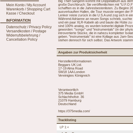
Big Thief-Sängerin kommt mit Doppelalbum aus dem 
große Durchbruch: Sie veröffentlichten mit "U.F.O.
Mein Konto / My Account
schafften es in die Jahresbestenlisten. Zu Beginn 20
Warenkorb / Shopping Cart
ausverkauften Hallen, die Tour musste wegen der P
Kasse / Checkout
Lenker reiste zurück in die U.S.A und zog sich in 
Während Adrianne an neuen Songs schrieb, suchte 
INFORMATION
und ein paar XLR-Kabeln ab und baute die Hütte zu
sind 100% analog, es wurden keinerlei digitale Proz
Datenschutz / Privacy Policy
geworden: "songs" und "instrumentals" (in der phy
Versandkosten / Postage
introvertierte Stücke, die in nahezu kompletter Isol
Widerrufsbelehrung /
geben. "instrumentals" ist eine Kollage aus Jam-Se
Cancellation Policy
stehen dennoch für sich selbst. Das Artwork stamm
Angaben zur Produktsicherheit
Herstellerinformationen
Beggars UK Ltd.
17-19 Alma Road
SW18 1AA London
Vereinigtes Königreich
Verantwortlich
375 Media GmbH
Schlachthofstr. 36
21079 Hamburg
Deutschland
https://375media.com/
Tracklisting
LP 1:<