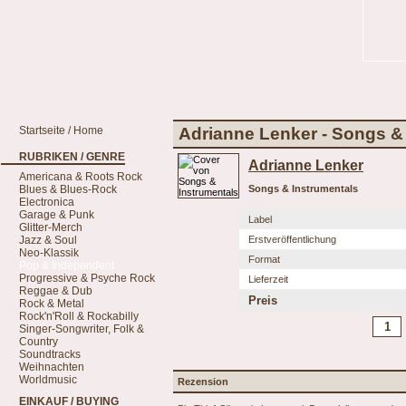
Startseite / Home
Adrianne Lenker - Songs &
RUBRIKEN / GENRE
Adrianne Lenker
Americana & Roots Rock
Blues & Blues-Rock
Songs & Instrumentals
Electronica
Garage & Punk
Label
Glitter-Merch
Jazz & Soul
Erstveröffentlichung
Neo-Klassik
Format
Pop & Independent
Progressive & Psyche Rock
Lieferzeit
Reggae & Dub
Preis
Rock & Metal
Rock'n'Roll & Rockabilly
Singer-Songwriter, Folk &
Country
Soundtracks
Weihnachten
Worldmusic
Rezension
EINKAUF / BUYING