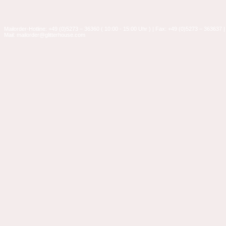
Mailorder-Hotline: +49 (0)5273 – 36360 ( 10:00 - 15:00 Uhr ) | Fax: +49 (0)5273 – 363637 |
Mail: mailorder@glitterhouse.com