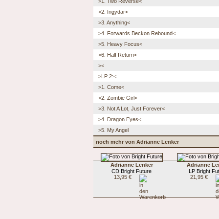
>1. Two Reverse<
>2. Ingydar<
>3. Anything<
>4. Forwards Beckon Rebound<
>5. Heavy Focus<
>6. Half Return<
><
>LP 2:<
>1. Come<
>2. Zombie Girl<
>3. Not A Lot, Just Forever<
>4. Dragon Eyes<
>5. My Angel
noch mehr von Adrianne Lenker
Adrianne Lenker
Adrianne Le
CD Bright Future
LP Bright Fu
13,95 €
21,95 €