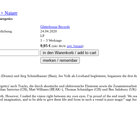
 + Naiare
nergetics
Glitterhouse Records
ntlichung
24.04.2020
LP
1 – 3 Werktage
9,95 €
(inkl.
MwSt.
zzgl. Versand
)
r (Drums) und Jürg Schmidhauser (Bass), Joe Volk als Liveband begleiteten, begannen die dre
ergetics' auch Tracks, die durch akustische und elektronische Elemente sowie die Zusammenarbei
lian Sartorius (CH), Matt Williams (BEAK>), Thomas Schmidiger (CH) und Ben Salisbury (UK) b
irth. However, I nailed the vision right between my own eyes. I‘m proud of the end result. We rea
nd imagination, and to be able to give them life and form in such a vessel is pure magic“ sagt Joe