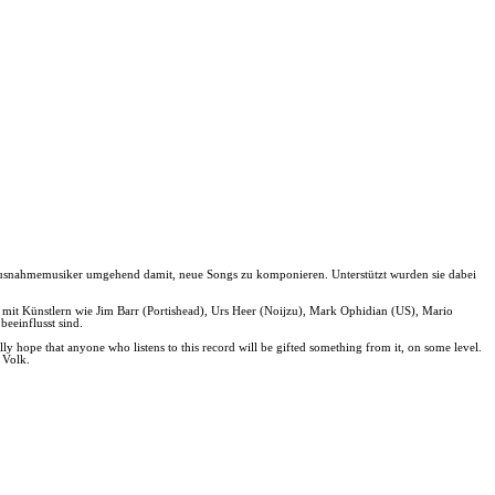
i Ausnahmemusiker umgehend damit, neue Songs zu komponieren. Unterstützt wurden sie dabei
t mit Künstlern wie Jim Barr (Portishead), Urs Heer (Noijzu), Mark Ophidian (US), Mario
eeinflusst sind.
lly hope that anyone who listens to this record will be gifted something from it, on some level.
 Volk.