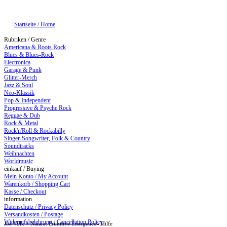
Startseite / Home
Rubriken / Genre
Americana & Roots Rock
Blues & Blues-Rock
Electronica
Garage & Punk
Glitter-Merch
Jazz & Soul
Neo-Klassik
Pop & Independent
Progressive & Psyche Rock
Reggae & Dub
Rock & Metal
Rock'n'Roll & Rockabilly
Singer-Songwriter, Folk & Country
Soundtracks
Weihnachten
Worldmusic
einkauf / Buying
Mein Konto / My Account
Warenkorb / Shopping Cart
Kasse / Checkout
information
Datenschutz / Privacy Policy
Versandkosten / Postage
Widerrufsbelehrung / Cancellation Policy
Joe Volk + Naiare: Primitive Energetics - Hilfe