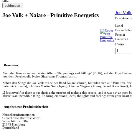
hilfe
Joe Volk
Joe Volk + Naiare - Primitive Energetics
Primitive E
Label
Erstveröffe
Format
Lieferzeit
Preis
Rezension
Nach der Tour zu seinem letzten Album 'Happenings and Killings' (2016), auf der Thys Buche
von dem Psychedelic Noise Gitarristen Thomas Fahrni.
Neben den Songs die Joe Volk mit seiner Band Naiare schrieb, befinden sich auf 'Primitive En
Batkovic (Invada), Thomas Martin Nutt (Japan), Charles Wagner (Young Blood Brass Band), Ju
„I lost myself in these songs during the process of making this record, and it was not an easy b
Music is an incredible thing. To bring emotions, ideas, thoughts and feelings from your heart a
Angaben zur Produktsicherheit
Herstellerinformationen
Glitterhouse Records GmbH
Schlachthofstr. 36a
21079 Hamburg
Deutschland