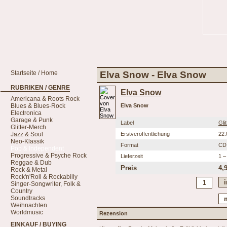
Startseite / Home
Elva Snow - Elva Snow
RUBRIKEN / GENRE
Elva Snow
Americana & Roots Rock
Blues & Blues-Rock
Elva Snow
Electronica
Garage & Punk
Label
Gli
Glitter-Merch
Jazz & Soul
Erstveröffentlichung
22.
Neo-Klassik
Format
CD
Pop & Independent
Progressive & Psyche Rock
Lieferzeit
1 –
Reggae & Dub
Preis
4,
Rock & Metal
Rock'n'Roll & Rockabilly
Singer-Songwriter, Folk &
Country
Soundtracks
Weihnachten
Worldmusic
Rezension
EINKAUF / BUYING