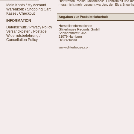
Hier treffen Poesie, Melancholie, Fröhlichkeit und
muss nicht mehr gesucht warden, den Elva Snow h
Mein Konto / My Account
Warenkorb / Shopping Cart
Kasse / Checkout
Angaben zur Produktsicherheit
INFORMATION
Herstellerinformationen
Datenschutz / Privacy Policy
Glitterhouse Records GmbH
Versandkosten / Postage
Schlachthofstr. 36a
Widerrufsbelehrung /
21079 Hamburg
Cancellation Policy
Deutschland
www.glitterhouse.com