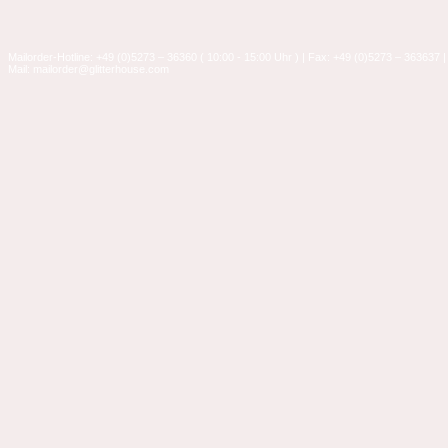
Mailorder-Hotline: +49 (0)5273 – 36360 ( 10:00 - 15:00 Uhr ) | Fax: +49 (0)5273 – 363637 |
Mail: mailorder@glitterhouse.com