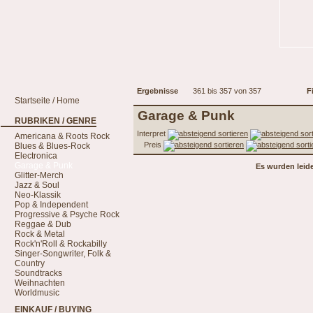
Ergebnisse
361 bis 357 von 357
Fi
Startseite / Home
Garage & Punk
RUBRIKEN / GENRE
Interpret
Americana & Roots Rock
Preis
Blues & Blues-Rock
Electronica
Garage & Punk
Es wurden leid
Glitter-Merch
Jazz & Soul
Neo-Klassik
Pop & Independent
Progressive & Psyche Rock
Reggae & Dub
Rock & Metal
Rock'n'Roll & Rockabilly
Singer-Songwriter, Folk &
Country
Soundtracks
Weihnachten
Worldmusic
EINKAUF / BUYING