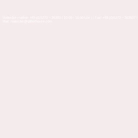
Mailorder-Hotline: +49 (0)5273 – 36360 ( 10:00 - 15:00 Uhr ) | Fax: +49 (0)5273 – 363637 |
Mail: mailorder@glitterhouse.com