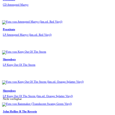
CD Attempted Martyr
Prostitute
LP Attempted Martyr (lim.ed. Red Vinyl)
Sheepdogs
LP Keep Out Of The Storm
Sheepdogs
LP Keep Out Of The Storm (lim.ed. Orange Splatter Vinyl)
Nicht verfügbar
John Hollier R The Reverie