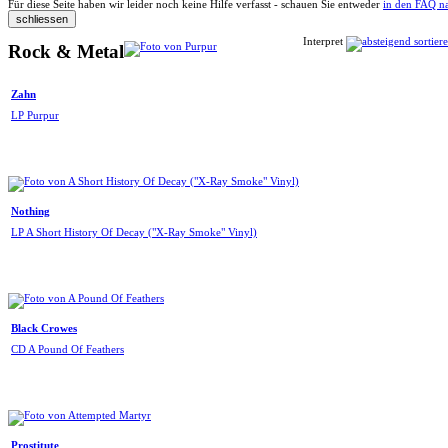
Für diese Seite haben wir leider noch keine Hilfe verfasst - schauen Sie entweder
in den FAQ n
Interpret
Rock & Metal
Zahn
LP Purpur
Nothing
LP A Short History Of Decay ("X-Ray Smoke" Vinyl)
Black Crowes
CD A Pound Of Feathers
Prostitute