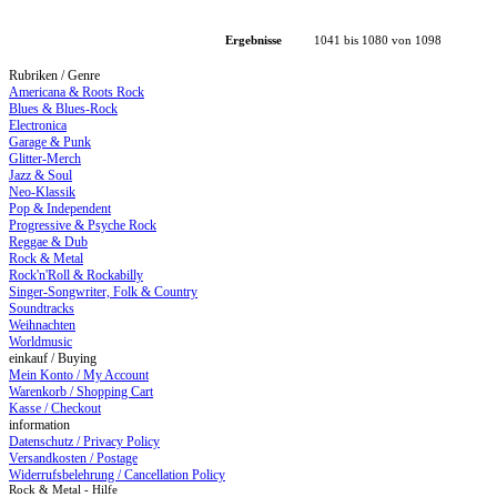
Ergebnisse
1041 bis 1080 von 1098
Rubriken / Genre
Americana & Roots Rock
Blues & Blues-Rock
Electronica
Garage & Punk
Glitter-Merch
Jazz & Soul
Neo-Klassik
Pop & Independent
Progressive & Psyche Rock
Reggae & Dub
Rock & Metal
Rock'n'Roll & Rockabilly
Singer-Songwriter, Folk & Country
Soundtracks
Weihnachten
Worldmusic
einkauf / Buying
Mein Konto / My Account
Warenkorb / Shopping Cart
Kasse / Checkout
information
Datenschutz / Privacy Policy
Versandkosten / Postage
Widerrufsbelehrung / Cancellation Policy
Rock & Metal - Hilfe