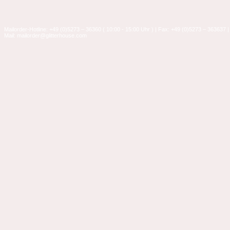
Mailorder-Hotline: +49 (0)5273 – 36360 ( 10:00 - 15:00 Uhr ) | Fax: +49 (0)5273 – 363637 |
Mail: mailorder@glitterhouse.com