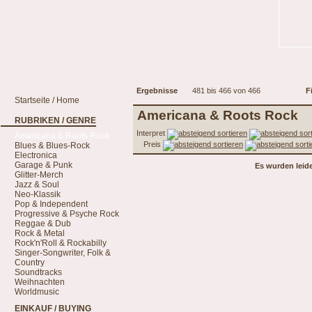
Ergebnisse
481 bis 466 von 466
Fi
Startseite / Home
Americana & Roots Rock
RUBRIKEN / GENRE
Interpret
Americana & Roots Rock
Preis
Blues & Blues-Rock
Electronica
Garage & Punk
Es wurden leid
Glitter-Merch
Jazz & Soul
Neo-Klassik
Pop & Independent
Progressive & Psyche Rock
Reggae & Dub
Rock & Metal
Rock'n'Roll & Rockabilly
Singer-Songwriter, Folk &
Country
Soundtracks
Weihnachten
Worldmusic
EINKAUF / BUYING