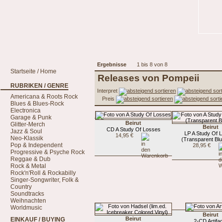
Ergebnisse
1 bis 8 von 8
Startseite / Home
Releases von Pompeii
RUBRIKEN / GENRE
Interpret
Americana & Roots Rock
Preis
Blues & Blues-Rock
Electronica
Garage & Punk
Beirut
Glitter-Merch
Beirut
CD A Study Of Losses
Jazz & Soul
LP A Study Of 
14,95 €
Neo-Klassik
(Transparent Blu
Pop & Independent
28,95 €
Progressive & Psyche Rock
Reggae & Dub
Rock & Metal
Rock'n'Roll & Rockabilly
Singer-Songwriter, Folk &
Country
Soundtracks
Weihnachten
Worldmusic
Beirut
Beirut
EINKAUF / BUYING
2-CD Artifa