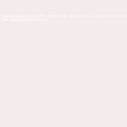
Mailorder-Hotline: +49 (0)5273 – 36360 ( 10:00 - 15:00 Uhr ) | Fax: +49 (0)5273 – 363637 |
Mail: mailorder@glitterhouse.com