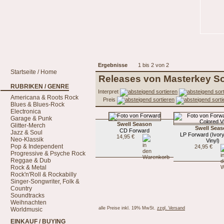
Ergebnisse
1 bis 2 von 2
Startseite / Home
Releases von Masterkey S
RUBRIKEN / GENRE
Interpret
Americana & Roots Rock
Preis
Blues & Blues-Rock
Electronica
Garage & Punk
Swell Season
Glitter-Merch
Swell Sea
CD Forward
Jazz & Soul
LP Forward (Ivor
14,95 €
Neo-Klassik
Vinyl)
Pop & Independent
24,95 €
Progressive & Psyche Rock
Reggae & Dub
Rock & Metal
Rock'n'Roll & Rockabilly
Singer-Songwriter, Folk &
Country
Soundtracks
Weihnachten
alle Preise inkl. 19% MwSt.
zzgl. Versand
Worldmusic
EINKAUF / BUYING