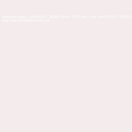
Mailorder-Hotline: +49 (0)5273 – 36360 ( 10:00 - 15:00 Uhr ) | Fax: +49 (0)5273 – 363637 |
Mail: mailorder@glitterhouse.com