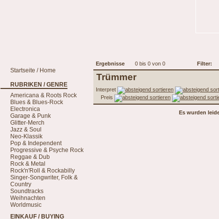
Ergebnisse
0 bis 0 von 0
Filter:
Startseite / Home
Trümmer
RUBRIKEN / GENRE
Interpret
Americana & Roots Rock
Preis
Blues & Blues-Rock
Electronica
Es wurden leid
Garage & Punk
Glitter-Merch
Jazz & Soul
Neo-Klassik
Pop & Independent
Progressive & Psyche Rock
Reggae & Dub
Rock & Metal
Rock'n'Roll & Rockabilly
Singer-Songwriter, Folk &
Country
Soundtracks
Weihnachten
Worldmusic
EINKAUF / BUYING