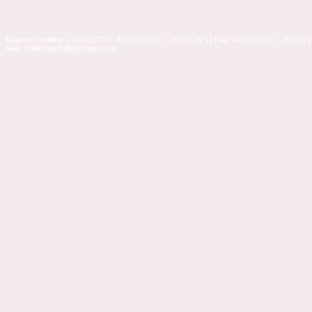
Mailorder-Hotline: +49 (0)5273 – 36360 ( 10:00 - 15:00 Uhr ) | Fax: +49 (0)5273 – 363637 |
Mail: mailorder@glitterhouse.com