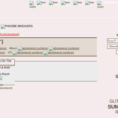
Warenkorb
[zurücksetzen]
S
')
Album
VÖ
l & Keb'
e Porch
GLI
SU