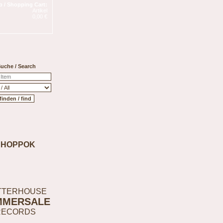
 / Shopping Cart:
Artikel
0,00 €
uche / Search
SHOPPOK
TTERHOUSE
MMERSALE
RECORDS