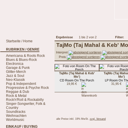
Ergebnisse
1 bis 2 von 2
Filter:
Startseite / Home
TajMo (Taj Mahal & Keb' Mo
RUBRIKEN / GENRE
Interpret
Americana & Roots Rock
Preis
Blues & Blues-Rock
Electronica
Garage & Punk
Glitter-Merch
TajMo (Taj Mahal & Keb'
TajMo (Taj Maha
Jazz & Soul
Mo')
Mo')
Neo-Klassik
CD Room On The Porch
LP Room On Th
Pop & Independent
19,95 €
31,95 €
Progressive & Psyche Rock
Reggae & Dub
Rock & Metal
Rock'n'Roll & Rockabilly
Singer-Songwriter, Folk &
Country
Soundtracks
Weihnachten
alle Preise inkl. 19% MwSt.
zzgl. Versand
Worldmusic
EINKAUF / BUYING