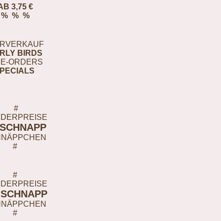
AB 3,75 €
% % %
RVERKAUF
RLY BIRDS
E-ORDERS
PECIALS
#
DERPREISE
-SCHNAPP
HNÄPPCHEN
#
#
DERPREISE
-SCHNAPP
HNÄPPCHEN
#