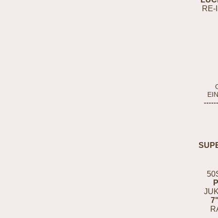
RE-
EI
-----
SUP
50
JUK
7
R