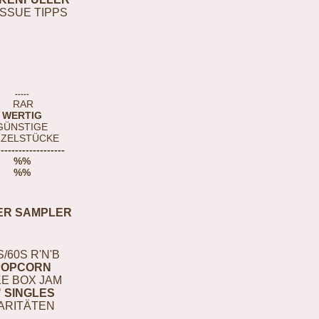
ISSUE TIPPS
-----
RAR
WERTIG
GÜNSTIGE
NZELSTÜCKE
-------------------
%%
%%
ER SAMPLER
S/60S R'N'B
POPCORN
E BOX JAM
" SINGLES
ARITÄTEN