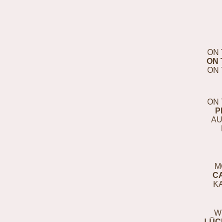
ON 
ON 
ON 
ON 
P
AU
M
C
K
W
LÜC