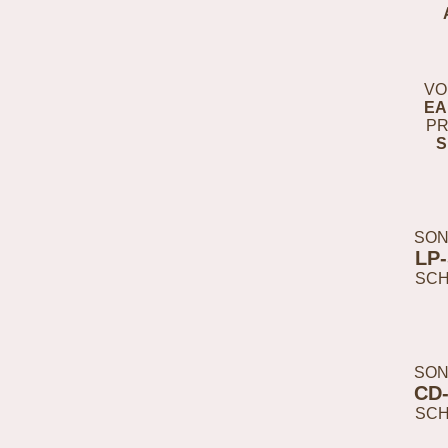
VO
EA
PR
S
SON
LP
SC
SON
CD
SC