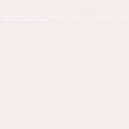
Mailorder-Hotline: +49 (0)5273 – 36360 ( 10:00 - 15:00 Uhr ) | Fax: +49 (0)5273 – 363637 |
Mail: mailorder@glitterhouse.com