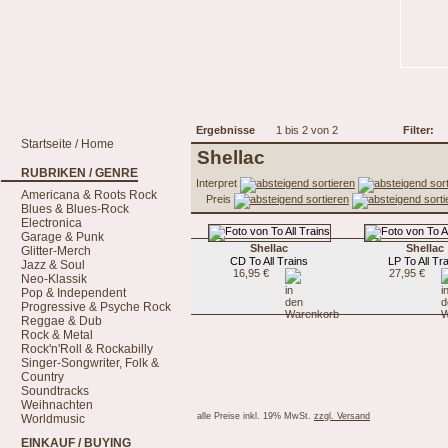
Ergebnisse
1 bis 2 von 2
Filter:
Startseite / Home
Shellac
RUBRIKEN / GENRE
Interpret
Americana & Roots Rock
Preis
Blues & Blues-Rock
Electronica
Garage & Punk
Shellac
Shellac
Glitter-Merch
CD To All Trains
LP To All Tr
Jazz & Soul
16,95 €
27,95 €
Neo-Klassik
Pop & Independent
Progressive & Psyche Rock
Reggae & Dub
Rock & Metal
Rock'n'Roll & Rockabilly
Singer-Songwriter, Folk &
Country
Soundtracks
Weihnachten
alle Preise inkl. 19% MwSt.
zzgl. Versand
Worldmusic
EINKAUF / BUYING