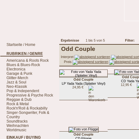
Ergebnisse
1 bis 5 von 5
Filter:
Startseite / Home
Odd Couple
RUBRIKEN / GENRE
Interpret
Americana & Roots Rock
Preis
Blues & Blues-Rock
Electronica
Garage & Punk
Odd Coup
Glitter-Merch
Odd Couple
CD Yada Y
Jazz & Soul
LP Yada Yada (Splatter Vinyl)
12,95 €
Neo-Klassik
24,95 €
Pop & Independent
Progressive & Psyche Rock
Reggae & Dub
Rock & Metal
Rock'n'Roll & Rockabilly
Singer-Songwriter, Folk &
Country
Soundtracks
Weihnachten
Worldmusic
Odd Couple
EINKAUF / BUYING
CD Flügge