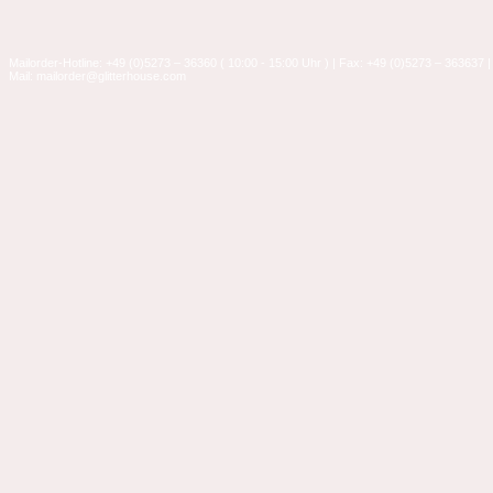
Mailorder-Hotline: +49 (0)5273 – 36360 ( 10:00 - 15:00 Uhr ) | Fax: +49 (0)5273 – 363637 |
Mail: mailorder@glitterhouse.com