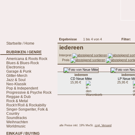
Ergebnisse
1 bis 4 von 4
Filter:
Startseite / Home
iedereen
RUBRIKEN / GENRE
Interpret
Americana & Roots Rock
Preis
Blues & Blues-Rock
Electronica
Garage & Punk
iedereen
iedereen
Glitter-Merch
CD Neue Mitte
LP Neue Mi
Jazz & Soul
15,95 €
25,95 €
Neo-Klassik
Pop & Independent
Progressive & Psyche Rock
Reggae & Dub
Rock & Metal
Rock'n'Roll & Rockabilly
Singer-Songwriter, Folk &
Country
Soundtracks
Weihnachten
alle Preise inkl. 19% MwSt.
zzgl. Versand
Worldmusic
EINKAUF / BUYING