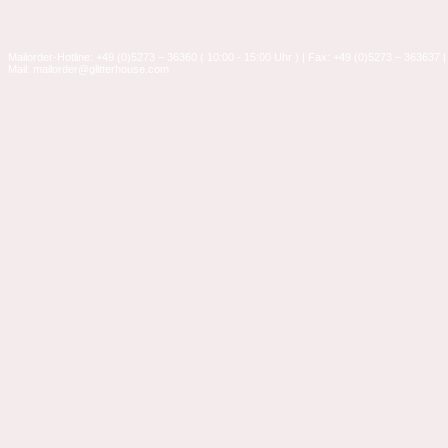
Mailorder-Hotline: +49 (0)5273 – 36360 ( 10:00 - 15:00 Uhr ) | Fax: +49 (0)5273 – 363637 |
Mail: mailorder@glitterhouse.com