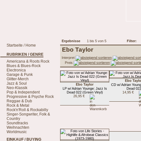
Ergebnisse
1 bis 5 von 5
Filter:
Startseite / Home
Ebo Taylor
RUBRIKEN / GENRE
Interpret
Americana & Roots Rock
Preis
Blues & Blues-Rock
Electronica
Garage & Punk
Glitter-Merch
Ebo Taylo
Jazz & Soul
Ebo Taylor
CD w/ Adrian Young
Neo-Klassik
LP w/ Adrian Younge: Jazz Is
Dead 02
Pop & Independent
Dead 022 (Green Vinyl)
14,95 €
26,95 €
Progressive & Psyche Rock
Reggae & Dub
Rock & Metal
Rock'n'Roll & Rockabilly
Singer-Songwriter, Folk &
Country
Soundtracks
Weihnachten
Worldmusic
EINKAUF / BUYING