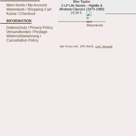
Ebo Taylor
Mein Konto / My Account
2-LP Life Stories - Highlife &
Warenkorb / Shopping Cart
Afrobeat Classics (1973-1980)
24,95 €
Kasse / Checkout
INFORMATION
Datenschutz / Privacy Policy
Versandkosten / Postage
Widerrufsbelehrung /
Cancellation Policy
alle Preise inkl. 19% MwSt.
zzgl. Versand