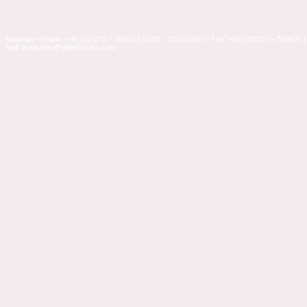
Mailorder-Hotline: +49 (0)5273 – 36360 ( 10:00 - 15:00 Uhr ) | Fax: +49 (0)5273 – 363637 |
Mail: mailorder@glitterhouse.com