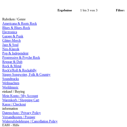
Ergebnisse
1 bis 3 von 3
Filter:
Rubriken / Genre
Americana & Roots Rock
Blues & Blues-Rock
Electronica
Garage & Punk
Glitter-Merch
Jazz & Soul
Neo-Klassik
Pop & Independent
Progressive & Psyche Rock
Reggae & Dub
Rock & Metal
Rock'n'Roll & Rockabilly
Singer-Songwriter, Folk & Country
Soundtracks
Weihnachten
Worldmusic
einkauf / Buying
Mein Konto / My Account
Warenkorb / Shopping Cart
Kasse / Checkout
information
Datenschutz / Privacy Policy
Versandkosten / Postage
Widerrufsbelehrung / Cancellation Policy
EA80 - Hilfe