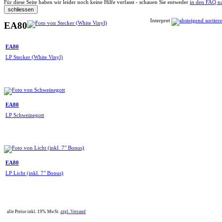
Für diese Seite haben wir leider noch keine Hilfe verfasst - schauen Sie entweder
in den FAQ n
Interpret
EA80
EA80
LP Stecker (White Vinyl)
EA80
LP Schweinegott
EA80
LP Licht (inkl. 7" Bonus)
alle Preise inkl. 19% MwSt.
zzgl. Versand