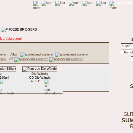
Warenkorb
[zurücksetzen]
S
Album
VÖ
e
Die Wände
180gr)
CD Die Wände
4,95 €
GLI
SU