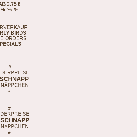
AB 3,75 €
% % %
RVERKAUF
RLY BIRDS
E-ORDERS
PECIALS
#
DERPREISE
-SCHNAPP
HNÄPPCHEN
#
#
DERPREISE
-SCHNAPP
HNÄPPCHEN
#