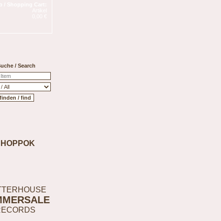
 / Shopping Cart:
Artikel
0,00 €
uche / Search
SHOPPOK
TTERHOUSE
MMERSALE
RECORDS