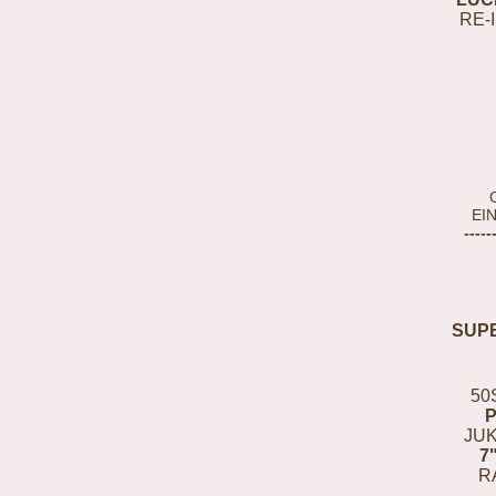
RE-
EI
-----
SUP
50
JUK
7
R