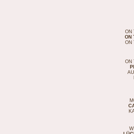
ON 
ON 
ON 
ON 
P
AU
M
C
K
W
LÜC