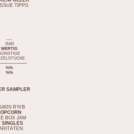
ISSUE TIPPS
-----
RAR
WERTIG
GÜNSTIGE
NZELSTÜCKE
-------------------
%%
%%
ER SAMPLER
S/60S R'N'B
POPCORN
E BOX JAM
" SINGLES
ARITÄTEN