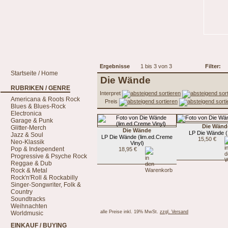
Ergebnisse
1 bis 3 von 3
Filter:
Startseite / Home
Die Wände
RUBRIKEN / GENRE
Interpret
Americana & Roots Rock
Preis
Blues & Blues-Rock
Electronica
Garage & Punk
Die Wänd
Glitter-Merch
Die Wände
LP Die Wände (
Jazz & Soul
LP Die Wände (lim.ed.Creme
15,50 €
Neo-Klassik
Vinyl)
Pop & Independent
18,95 €
Progressive & Psyche Rock
Reggae & Dub
Rock & Metal
Rock'n'Roll & Rockabilly
Singer-Songwriter, Folk &
Country
Soundtracks
Weihnachten
alle Preise inkl. 19% MwSt.
zzgl. Versand
Worldmusic
EINKAUF / BUYING