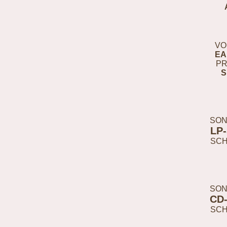
VO
EA
PR
S
SON
LP
SC
SON
CD
SC