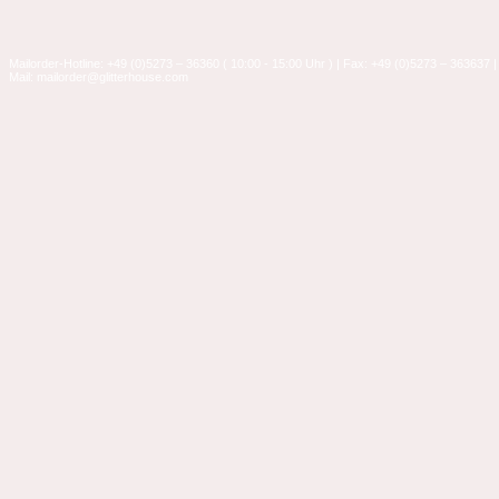
Mailorder-Hotline: +49 (0)5273 – 36360 ( 10:00 - 15:00 Uhr ) | Fax: +49 (0)5273 – 363637 |
Mail: mailorder@glitterhouse.com