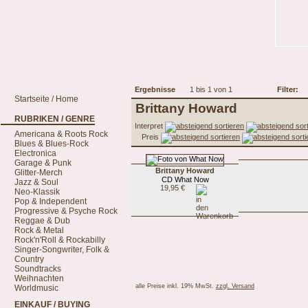
Ergebnisse
1 bis 1 von 1
Filter:
Startseite / Home
Brittany Howard
RUBRIKEN / GENRE
Interpret
Americana & Roots Rock
Preis
Blues & Blues-Rock
Electronica
Garage & Punk
Brittany Howard
Glitter-Merch
CD What Now
Jazz & Soul
19,95 €
Neo-Klassik
Pop & Independent
Progressive & Psyche Rock
Reggae & Dub
Rock & Metal
Rock'n'Roll & Rockabilly
Singer-Songwriter, Folk &
Country
Soundtracks
Weihnachten
alle Preise inkl. 19% MwSt.
zzgl. Versand
Worldmusic
EINKAUF / BUYING