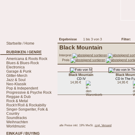
Ergebnisse
1 bis 3 von 3
Filter:
Startseite / Home
Black Mountain
RUBRIKEN / GENRE
Interpret
Americana & Roots Rock
Preis
Blues & Blues-Rock
Electronica
Garage & Punk
Black Mountain
Black Moun
Glitter-Merch
CD IV
CD In The Fu
Jazz & Soul
14,95 €
14,95 €
Neo-Klassik
Pop & Independent
Progressive & Psyche Rock
Reggae & Dub
Rock & Metal
Rock'n'Roll & Rockabilly
Singer-Songwriter, Folk &
Country
Soundtracks
Weihnachten
alle Preise inkl. 19% MwSt.
zzgl. Versand
Worldmusic
EINKAUF / BUYING