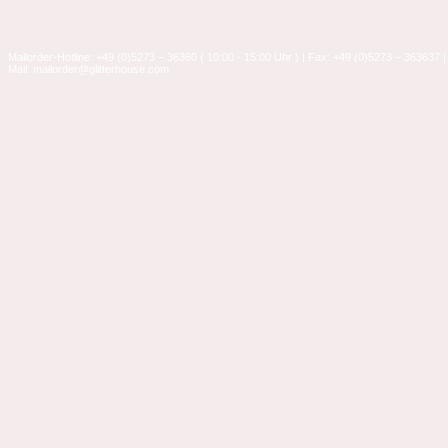
Mailorder-Hotline: +49 (0)5273 – 36360 ( 10:00 - 15:00 Uhr ) | Fax: +49 (0)5273 – 363637 |
Mail: mailorder@glitterhouse.com