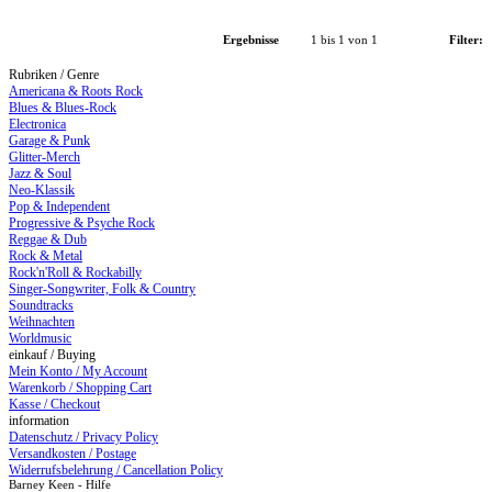
Ergebnisse
1 bis 1 von 1
Filter:
Rubriken / Genre
Americana & Roots Rock
Blues & Blues-Rock
Electronica
Garage & Punk
Glitter-Merch
Jazz & Soul
Neo-Klassik
Pop & Independent
Progressive & Psyche Rock
Reggae & Dub
Rock & Metal
Rock'n'Roll & Rockabilly
Singer-Songwriter, Folk & Country
Soundtracks
Weihnachten
Worldmusic
einkauf / Buying
Mein Konto / My Account
Warenkorb / Shopping Cart
Kasse / Checkout
information
Datenschutz / Privacy Policy
Versandkosten / Postage
Widerrufsbelehrung / Cancellation Policy
Barney Keen - Hilfe