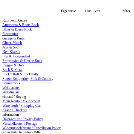
Ergebnisse
1 bis 1 von 1
Filter:
Rubriken / Genre
Americana & Roots Rock
Blues & Blues-Rock
Electronica
Garage & Punk
Glitter-Merch
Jazz & Soul
Neo-Klassik
Pop & Independent
Progressive & Psyche Rock
Reggae & Dub
Rock & Metal
Rock'n'Roll & Rockabilly
Singer-Songwriter, Folk & Country
Soundtracks
Weihnachten
Worldmusic
einkauf / Buying
Mein Konto / My Account
Warenkorb / Shopping Cart
Kasse / Checkout
information
Datenschutz / Privacy Policy
Versandkosten / Postage
Widerrufsbelehrung / Cancellation Policy
Alien Dub Orchestra - Hilfe