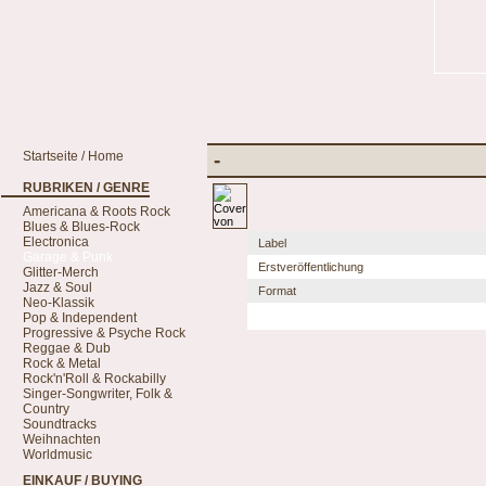
Startseite / Home
-
RUBRIKEN / GENRE
Americana & Roots Rock
Blues & Blues-Rock
Electronica
Label
Garage & Punk
Erstveröffentlichung
Glitter-Merch
Jazz & Soul
Format
Neo-Klassik
Pop & Independent
Progressive & Psyche Rock
Reggae & Dub
Rock & Metal
Rock'n'Roll & Rockabilly
Singer-Songwriter, Folk &
Country
Soundtracks
Weihnachten
Worldmusic
EINKAUF / BUYING