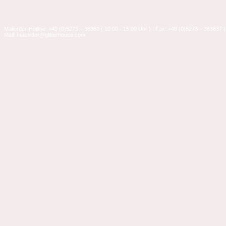
Mailorder-Hotline: +49 (0)5273 – 36360 ( 10:00 - 15:00 Uhr ) | Fax: +49 (0)5273 – 363637 |
Mail: mailorder@glitterhouse.com