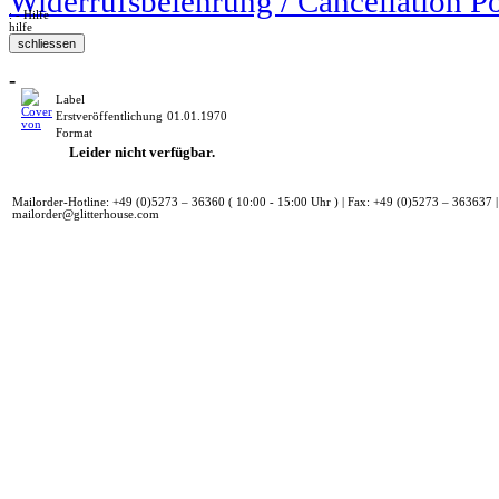
Widerrufsbelehrung / Cancellation P
: - Hilfe
hilfe
-
Label
Erstveröffentlichung
01.01.1970
Format
Leider nicht verfügbar.
Mailorder-Hotline: +49 (0)5273 – 36360 ( 10:00 - 15:00 Uhr ) | Fax: +49 (0)5273 – 363637 |
mailorder@glitterhouse.com