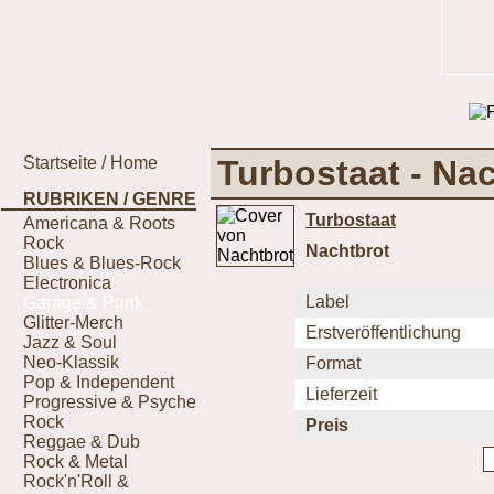
Startseite / Home
Turbostaat - Na
RUBRIKEN / GENRE
Turbostaat
Americana & Roots
Rock
Nachtbrot
Blues & Blues-Rock
Electronica
Label
Garage & Punk
Glitter-Merch
Erstveröffentlichung
Jazz & Soul
Neo-Klassik
Format
Pop & Independent
Lieferzeit
Progressive & Psyche
Rock
Preis
Reggae & Dub
Rock & Metal
Rock'n'Roll &