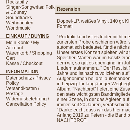
Rockabilly
Singer-Songwriter, Folk
Rezension
& Country
Soundtracks
Doppel-LP, weißes Vinyl, 140 gr, Kl
Weihnachten
Format!
Worldmusic
EINKAUF / BUYING
"Rückblickend ist es leider nicht 
zur ersten Probe erschienen wäre,
Mein Konto / My
automatisch bedeutet, für die näch
Account
Unser erstes Konzert spielten wir 
Warenkorb / Shopping
Speicher. Marten war im Besitz ei
Cart
dem wir, so gut es eben ging, im J
Kasse / Checkout
Liedern aufnahmen..." Der Rest ist
INFORMATION
Jahre und ist nachzuvollziehen auf
Datenschutz / Privacy
Aufgenommen bei drei aufeinanderf
Policy
in Leipzig. Ihr langjähriger Wegbe
Versandkosten /
Album. "Nachtbrot" liefert eine Z
Postage
den stets wichtigsten Bandmitglied
Widerrufsbelehrung /
einer Szene, in der das Agieren auf
Cancellation Policy
immer, seit 20 Jahren, verabschied
"Danke euch, dass wir das hier m
Anfang 2019 zu Feiern - die Band 
NACHTBROT!