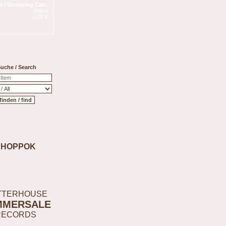
 / Shopping Cart:
Artikel
0,00 €
uche / Search
SHOPPOK
TTERHOUSE
MMERSALE
RECORDS