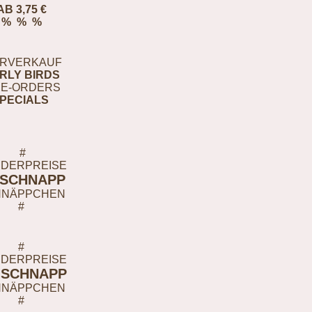
AB 3,75 €
% % %
RVERKAUF
RLY BIRDS
E-ORDERS
PECIALS
#
DERPREISE
-SCHNAPP
HNÄPPCHEN
#
#
DERPREISE
-SCHNAPP
HNÄPPCHEN
#