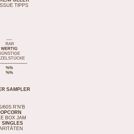
ISSUE TIPPS
-----
RAR
WERTIG
GÜNSTIGE
NZELSTÜCKE
-------------------
%%
%%
ER SAMPLER
S/60S R'N'B
POPCORN
E BOX JAM
" SINGLES
ARITÄTEN