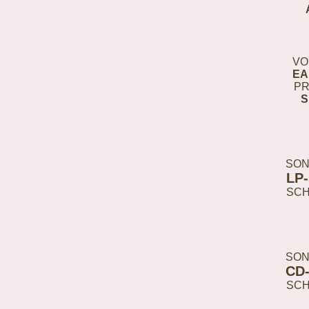
VO
EA
PR
S
SON
LP
SC
SON
CD
SC