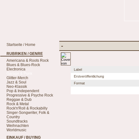
Startseite / Home
-
RUBRIKEN / GENRE
Americana & Roots Rock
Blues & Blues-Rock
Electronica
Label
Garage & Punk
Erstveröffentlichung
Glitter-Merch
Jazz & Soul
Format
Neo-Klassik
Pop & Independent
Progressive & Psyche Rock
Reggae & Dub
Rock & Metal
Rock'n'Roll & Rockabilly
Singer-Songwriter, Folk &
Country
Soundtracks
Weihnachten
Worldmusic
EINKAUF / BUYING