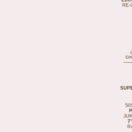
RE-
EI
-----
SUP
50
JUK
7
R