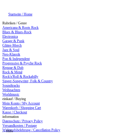
Startseite / Home
Rubriken / Genre
Americana & Roots Rock
Blues & Blues-Rock
Electronica
Garage & Punk
Glitter-Merch
Jazz & Soul
Neo-Klassik
Pop & Independent
Progressive & Psyche Rock
Reggae & Dub
Rock & Metal
Rock'n'Roll & Rockabilly
Singer-Songwriter, Folk & Country
Soundtracks
Weihnachten
Worldmusic
einkauf / Buying
Mein Konto / My Account
Warenkorb / Shopping Cart
Kasse / Checkout
information
Datenschutz / Privacy Policy
Versandkosten / Postage
Widerrufsbelehrung / Cancellation Policy
: - Hilfe