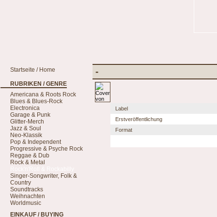
Startseite / Home
-
RUBRIKEN / GENRE
Americana & Roots Rock
Blues & Blues-Rock
Electronica
Label
Garage & Punk
Erstveröffentlichung
Glitter-Merch
Jazz & Soul
Format
Neo-Klassik
Pop & Independent
Progressive & Psyche Rock
Reggae & Dub
Rock & Metal
Rock'n'Roll & Rockabilly
Singer-Songwriter, Folk &
Country
Soundtracks
Weihnachten
Worldmusic
EINKAUF / BUYING