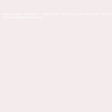
Mailorder-Hotline: +49 (0)5273 – 36360 ( 10:00 - 15:00 Uhr ) | Fax: +49 (0)5273 – 363637 |
Mail: mailorder@glitterhouse.com