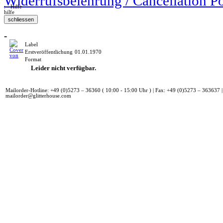
Widerrufsbelehrung / Cancellation P
: - Hilfe
hilfe
-
Label
Erstveröffentlichung
01.01.1970
Format
Leider nicht verfügbar.
Mailorder-Hotline: +49 (0)5273 – 36360 ( 10:00 - 15:00 Uhr ) | Fax: +49 (0)5273 – 363637 |
mailorder@glitterhouse.com