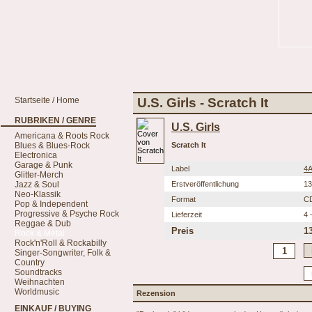
Startseite / Home
U.S. Girls - Scratch It
RUBRIKEN / GENRE
U.S. Girls
Americana & Roots Rock
Blues & Blues-Rock
Scratch It
Electronica
Garage & Punk
Label
4
Glitter-Merch
Jazz & Soul
Erstveröffentlichung
13
Neo-Klassik
Format
C
Pop & Independent
Progressive & Psyche Rock
Lieferzeit
4 
Reggae & Dub
Preis
1
Rock & Metal
Rock'n'Roll & Rockabilly
Singer-Songwriter, Folk &
Country
Soundtracks
Weihnachten
Worldmusic
Rezension
EINKAUF / BUYING