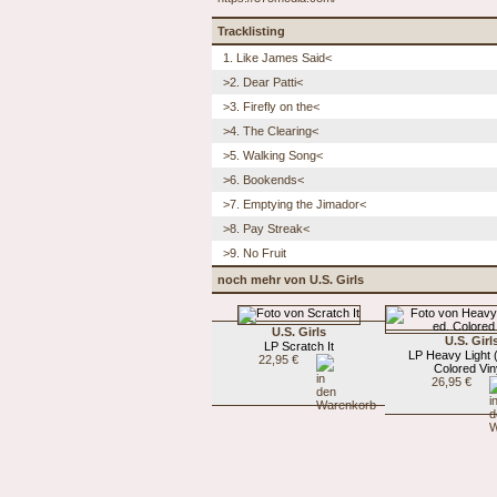
Tracklisting
1. Like James Said<
>2. Dear Patti<
>3. Firefly on the<
>4. The Clearing<
>5. Walking Song<
>6. Bookends<
>7. Emptying the Jimador<
>8. Pay Streak<
>9. No Fruit
noch mehr von U.S. Girls
U.S. Girls
U.S. Girl
LP Scratch It
LP Heavy Light (
22,95 €
Colored Vin
26,95 €