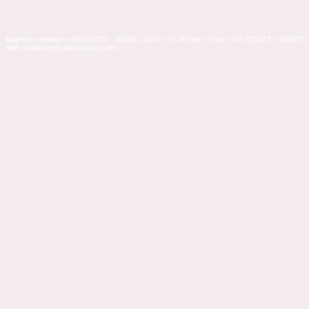
Mailorder-Hotline: +49 (0)5273 – 36360 ( 10:00 - 15:00 Uhr ) | Fax: +49 (0)5273 – 363637 |
Mail: mailorder@glitterhouse.com