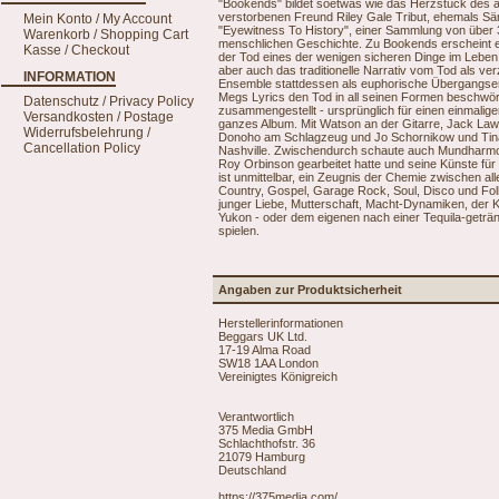
"Bookends" bildet soetwas wie das Herzstück des am
verstorbenen Freund Riley Gale Tribut, ehemals Sän
Mein Konto / My Account
"Eyewitness To History", einer Sammlung von über
Warenkorb / Shopping Cart
menschlichen Geschichte. Zu Bookends erscheint ein
Kasse / Checkout
der Tod eines der wenigen sicheren Dinge im Leben i
aber auch das traditionelle Narrativ vom Tod als ver
INFORMATION
Ensemble stattdessen als euphorische Übergangse
Megs Lyrics den Tod in all seinen Formen beschwöre
Datenschutz / Privacy Policy
zusammengestellt - ursprünglich für einen einmaligen 
Versandkosten / Postage
ganzes Album. Mit Watson an der Gitarre, Jack L
Widerrufsbelehrung /
Donoho am Schlagzeug und Jo Schornikow und Tina 
Cancellation Policy
Nashville. Zwischendurch schaute auch Mundharmon
Roy Orbinson gearbeitet hatte und seine Künste für 
ist unmittelbar, ein Zeugnis der Chemie zwischen all
Country, Gospel, Garage Rock, Soul, Disco und Folk
junger Liebe, Mutterschaft, Macht-Dynamiken, der
Yukon - oder dem eigenen nach einer Tequila-geträ
spielen.
Angaben zur Produktsicherheit
Herstellerinformationen
Beggars UK Ltd.
17-19 Alma Road
SW18 1AA London
Vereinigtes Königreich
Verantwortlich
375 Media GmbH
Schlachthofstr. 36
21079 Hamburg
Deutschland
https://375media.com/