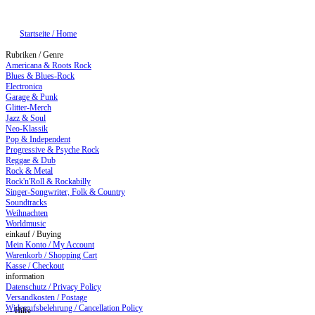
Startseite / Home
Rubriken / Genre
Americana & Roots Rock
Blues & Blues-Rock
Electronica
Garage & Punk
Glitter-Merch
Jazz & Soul
Neo-Klassik
Pop & Independent
Progressive & Psyche Rock
Reggae & Dub
Rock & Metal
Rock'n'Roll & Rockabilly
Singer-Songwriter, Folk & Country
Soundtracks
Weihnachten
Worldmusic
einkauf / Buying
Mein Konto / My Account
Warenkorb / Shopping Cart
Kasse / Checkout
information
Datenschutz / Privacy Policy
Versandkosten / Postage
Widerrufsbelehrung / Cancellation Policy
: - Hilfe